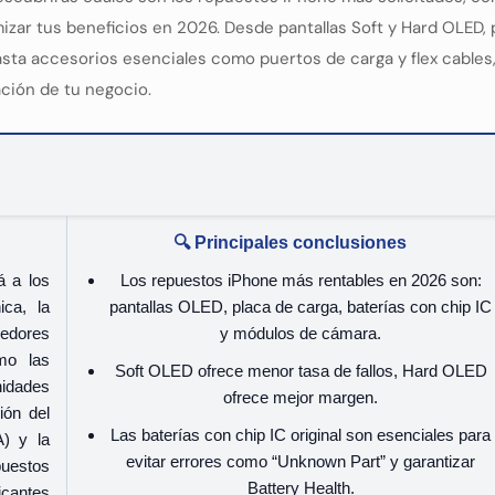
mizar tus beneficios en 2026. Desde pantallas Soft y Hard OLED,
asta accesorios esenciales como puertos de carga y flex cables,
ción de tu negocio.
🔍 Principales conclusiones
á a los
Los repuestos iPhone más rentables en 2026 son:
ica, la
pantallas OLED, placa de carga, baterías con chip IC
eedores
y módulos de cámara.
mo las
Soft OLED ofrece menor tasa de fallos, Hard OLED
nidades
ofrece mejor margen.
ión del
Las baterías con chip IC original son esenciales para
A) y la
evitar errores como “Unknown Part” y garantizar
uestos
Battery Health.
icantes