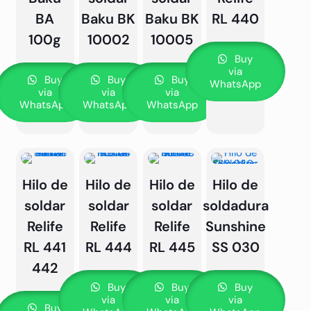
BA
Baku BK
Baku BK
RL 440
100g
10002
10005
Buy
via
Buy
Buy
Buy
WhatsApp
via
via
via
WhatsApp
WhatsApp
WhatsApp
Hilo de
Hilo de
Hilo de
Hilo de
soldar
soldar
soldar
soldadura
Relife
Relife
Relife
Sunshine
RL 441
RL 444
RL 445
SS 030
442
Buy
Buy
Buy
via
via
via
Buy