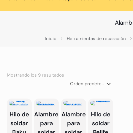
Alambr
Inicio
Herramientas de reparación
Mostrando los 9 resultados
Hilo de
Alambre
Alambre
Hilo de
soldar
para
para
soldar
Baku
soldar
soldar
Relife