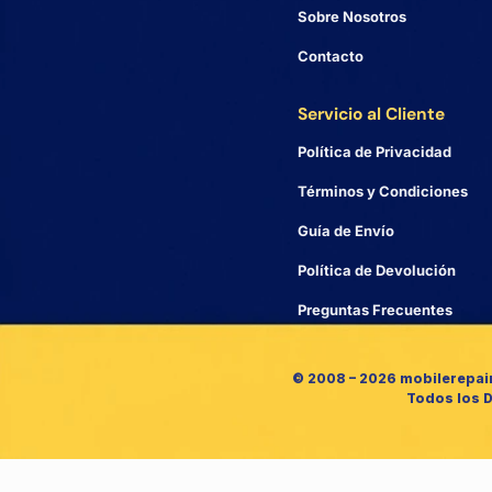
Sobre Nosotros
Contacto
Servicio al Cliente
Política de Privacidad
Términos y Condiciones
Guía de Envío
Política de Devolución
Preguntas Frecuentes
© 2008 – 2026 mobilerepai
Todos los 