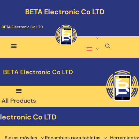
BETA Electronic Co LTD
BETA Electronic Co LTD
BETA Electronic Co LTD
All Products
lectronic Co LTD
Piezas móviles
Recambios para tabletas
Herramienta