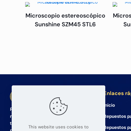
Microscopio estereoscópico
Micro
Sunshine SZM45 STL6
Su
Enlaces r
BETA Electronic Co LTD
Inicio
Proveedor mayorista profesional de
Repuestos p
repuestos para teléfonos móviles y
tabletas desde 2008. Ofrecemos
This website uses cookies to
Repuestos pa
productos de alta calidad y un servicio