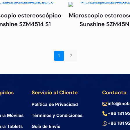
scopio estereoscópico
Microscopio estereos
nshine SZM4514 S1
Sunshine SZM45N
1
2
ápidos
Servicio al Cliente
Contacto
info@mobi
Política de Privacidad
+86 181 9
ara Móviles
Términos y Condiciones
+86 181 9
ra Tablets
Guía de Envío