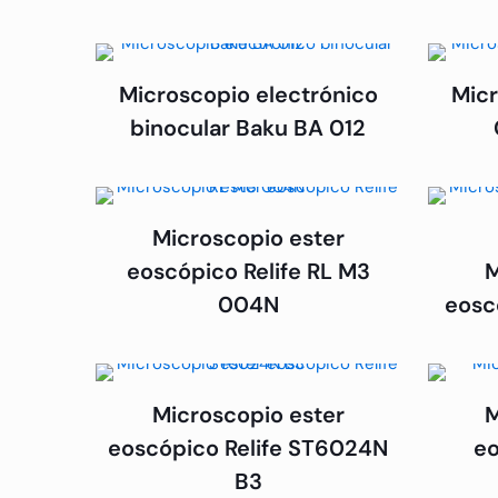
Microscopio electrónico
Micr
binocular Baku BA 012
Microscopio ester
eoscópico Relife RL M3
M
004N
eosc
Microscopio ester
M
eoscópico Relife ST6024N
eo
B3