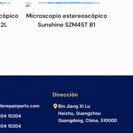
cópico
Microscopio estereoscópico
 2L
Sunshine SZM45T B1
Dirección
lerepairparts.com
Bin Jiang Xi Lu
Haizhu, Guangzhou
204 10204
Guangdong, China, 510000
204 10204