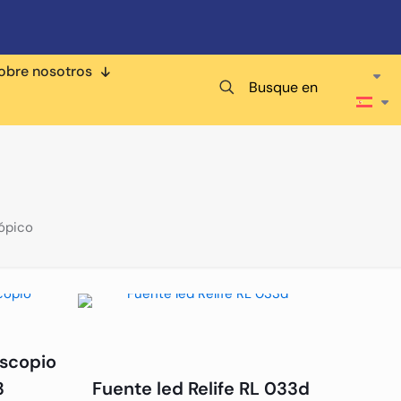
obre nosotros
Busque en
ópico
oscopio
3
Fuente led Relife RL 033d