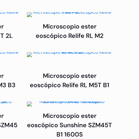
er
Microscopio ester
3T 2L
eoscópico Relife RL M2
er
Microscopio ester
 M3 B3
eoscópico Relife RL M5T B1
er
Microscopio ester
 SZM45
eoscópico Sunshine SZM45T
B1 1600S