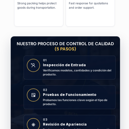
Strong packing helps protect
Fast response for quotations
goods during transportation.
and order support.
NUESTRO PROCESO DE CONTROL DE CALIDAD
(5 PASOS)
01
Inspección de Entrada
Verificamos modelos, cantidades y condición del
producto.
02
Pruebas de Funcionamiento
Probamos las funciones clave según el tipo de
producto.
03
Revisión de Apariencia