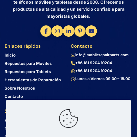
teléfonos móviles y tabletas desde 2008. Ofrecemos
productos de alta calidad y un servicio confiable para
mayoristas globales.
Enlaces rápidos
Contacto
Inicio
info@mobilerepairparts.com
+86 181 9204 10204
Repuestos para Móviles
+86 181 9204 10204
Repuestos para Tablets
Lunes a Viernes 09:00 – 18:00
Herramientas de Reparación
Sobre Nosotros
Contacto
Servicio al Cliente
Dirección
Política de Privacidad
Bin Jiang Xi Lu
Haizhu, Guangzhou
Términos y Condiciones
Guangdong, China, 510000
Guía de Envío