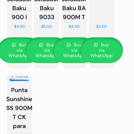
Baku
Baku
Baku BA
900 I
9033
900M T
$
4.00
$
5.50
$
3.50
$
2.50
Buy
Buy
Buy
Buy
via
via
via
via
WhatsApp
WhatsApp
WhatsApp
WhatsApp
Punta
Sunshine
SS 900M
T CK
para