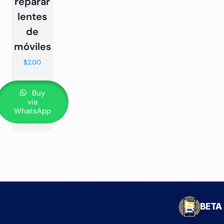
reparar
lentes
de
móviles
$
2.00
Buy
via
WhatsApp
BETA 