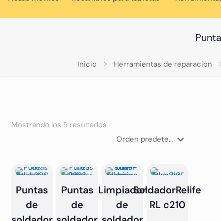
Punta
Inicio
Herramientas de reparación
Mostrando los 5 resultados
Puntas
Puntas
Limpiador
SoldadorRelife
de
de
de
RL c210
soldador
soldador
soldador