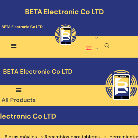
BETA Electronic Co LTD
BETA Electronic Co LTD
BETA Electronic Co LTD
All Products
lectronic Co LTD
Piezas móviles
Recambios para tabletas
Herramienta