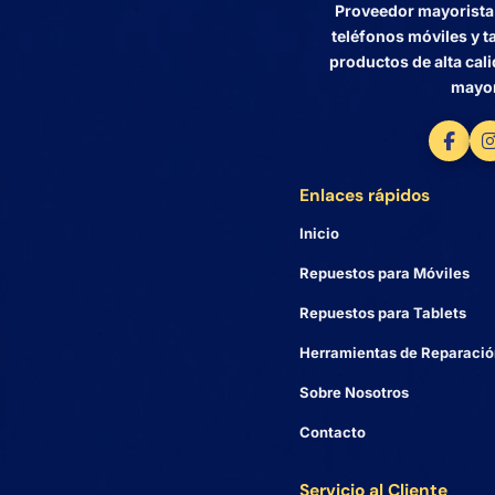
Proveedor mayorista 
teléfonos móviles y 
productos de alta cali
mayor
Enlaces rápidos
Inicio
Repuestos para Móviles
Repuestos para Tablets
Herramientas de Reparació
Sobre Nosotros
Contacto
Servicio al Cliente