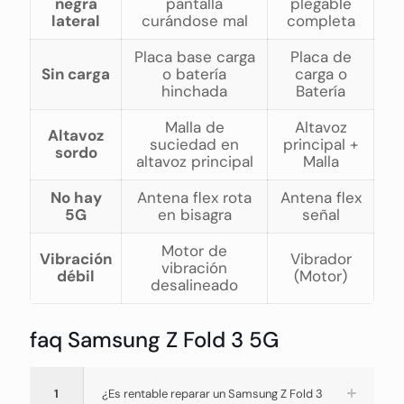
negra
pantalla
plegable
lateral
curándose mal
completa
Placa base carga
Placa de
Sin carga
o batería
carga o
hinchada
Batería
Malla de
Altavoz
Altavoz
suciedad en
principal +
sordo
altavoz principal
Malla
No hay
Antena flex rota
Antena flex
5G
en bisagra
señal
Motor de
Vibración
Vibrador
vibración
débil
(Motor)
desalineado
faq Samsung Z Fold 3 5G
1
¿Es rentable reparar un Samsung Z Fold 3