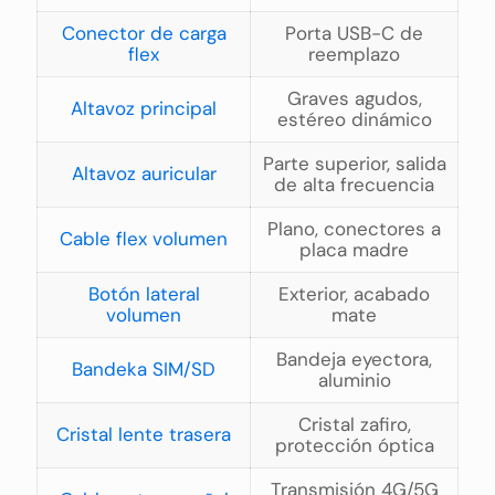
Conector de carga
Porta USB-C de
flex
reemplazo
Graves agudos,
Altavoz principal
estéreo dinámico
Parte superior, salida
Altavoz auricular
de alta frecuencia
Plano, conectores a
Cable flex volumen
placa madre
Botón lateral
Exterior, acabado
volumen
mate
Bandeja eyectora,
Bandeka SIM/SD
aluminio
Cristal zafiro,
Cristal lente trasera
protección óptica
Transmisión 4G/5G