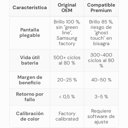
Original
Compatible
Característica
OEM
Premium
Brillo 100 %,
Brillo 85 %,
sin "green
riesgo de
Pantalla
line",
"ghost
plegable
Samsung
touch" en
factory
bisagra
300-400
Vida útil
500+ ciclos
ciclos al 80
batería
al 80 %
%
Margen de
20-25 %
40-50 %
beneficio
Retorno por
< 0,5 %
3-5 %
fallo
Requiere
Calibración
Factory
software de
de color
calibrated
ajuste