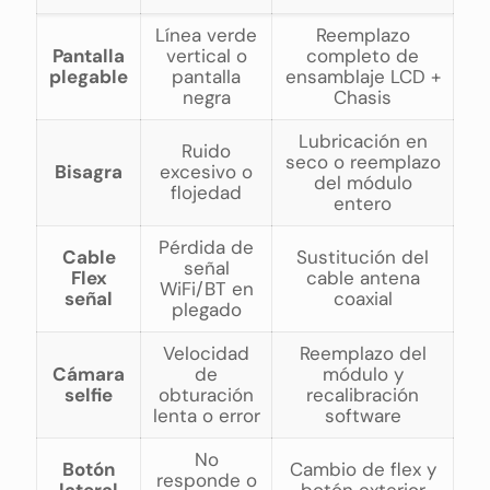
Línea verde
Reemplazo
Pantalla
vertical o
completo de
plegable
pantalla
ensamblaje LCD +
negra
Chasis
Lubricación en
Ruido
seco o reemplazo
Bisagra
excesivo o
del módulo
flojedad
entero
Pérdida de
Cable
Sustitución del
señal
Flex
cable antena
WiFi/BT en
señal
coaxial
plegado
Velocidad
Reemplazo del
Cámara
de
módulo y
selfie
obturación
recalibración
lenta o error
software
No
Botón
Cambio de flex y
responde o
lateral
botón exterior