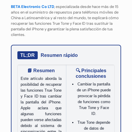
BETA Electronic Co LTD
, especializada desde hace más de 15
años en el suministro de repuestos para teléfonos móviles de
China a Latinoamérica y al resto del mundo, te explicará cómo
recuperar las funciones True Tone y Face ID tras sustituir la
pantalla del iPhone y garantizar la plena satisfacción de tus
clientes.
TL;DR
Resumen rápido
📘 Resumen
🔍 Principales
conclusiones
Este artículo aborda la
Cambiar la pantalla
posibilidad de recuperar
de un iPhone puede
las funciones True Tone
provocar la pérdida
y Face ID tras cambiar
de funciones como
la pantalla del iPhone.
True Tone y Face
Apple aclara que
ID.
algunas funciones
pueden verse afectadas
True Tone depende
debido al sistema de
de datos de
sincronización entre la