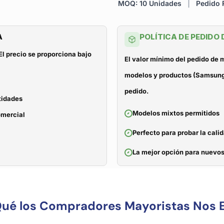
MOQ: 10 Unidades
|
Pedido R
A
POLÍTICA DE PEDIDO
El precio se proporciona bajo
El valor mínimo del pedido de
modelos y productos (Samsung, 
pedido.
tidades
Modelos mixtos permitidos
omercial
Perfecto para probar la cali
La mejor opción para nuevos
Qué los Compradores Mayoristas Nos E