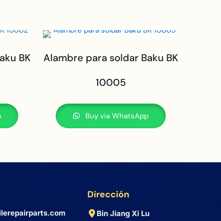
Baku BK
Alambre para soldar Baku BK
10005
p
Buy via WhatsApp
Dirección
lerepairparts.com
Bin Jiang Xi Lu