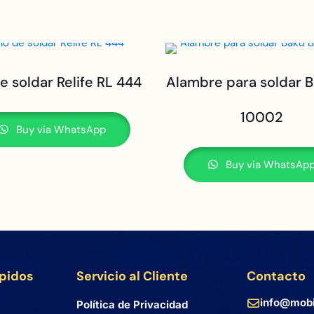
de soldar Relife RL 444
Alambre para soldar 
10002
Buy via WhatsApp
Buy via WhatsAp
ápidos
Servicio al Cliente
Contacto
info@mobi
Política de Privacidad