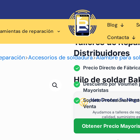
Blog
S
ramientas de reparación
Proveedor Mayorista pa
Contacta
Talleres de Repa
Distribuidores
eparación
>
Accesorios de soldadura
>
Alambre para so
Precio Directo de Fábric
Hilo de soldar B
Descuento por Volumen 
Mayoristas
Haz Crecer Tu Nego
Soporte Profesional Post
Venta
Ayudamos a talleres de rep
calidad, suministro e
Obtener Precio Mayoris