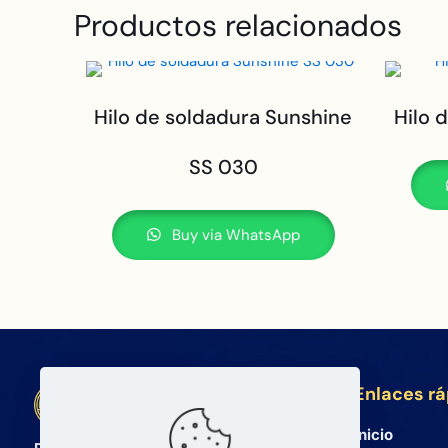
Productos relacionados
Hilo de soldadura Sunshine
Hilo 
SS 030
Buy via WhatsApp
Enlaces r
BETA Electronic Co LTD
Inicio