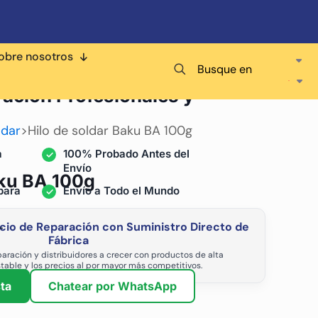
obre nosotros
Busque en
ra
ración Profesionales y
ldar
>
Hilo de soldar Baku BA 100g
a
100% Probado Antes del
Envío
aku BA 100g
para
Envío a Todo el Mundo
cio de Reparación con Suministro Directo de
-
Fábrica
aración y distribuidores a crecer con productos de alta
stable y los precios al por mayor más competitivos.
ta
Chatear por WhatsApp