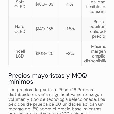
Soft
calidad,
$180-189
<1%
OLED
flexible, bajo
consumo
Buen
Hard
equilibrio
$140-155
~1.5%
OLED
calidad-
precio
Máximo
Incell
margen,
$108-125
~2%
LCD
amplia
disponibilidad
Precios mayoristas y MOQ
mínimos
Los precios de pantalla iPhone 16 Pro para
distribuidores varían significativamente según
volumen y tipo de tecnología seleccionada. Los
pedidos de prueba de 50 unidades aplican un
recargo del 5% sobre el precio base, mientras
que los lotes estándar de 100 unidades