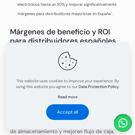
electrónicos hasta un 30% y mejorar significativamente
márgenes para distribuidores mayoristas en España".
Márgenes de beneficio y ROI
para distribuidores españoles
El retorno de inversión (ROI) en pantalla iPhone
16 Pro depende estratégicamente de la
selección adecuada de mezcla de productos y
volúmenes de compra. Los distribuidores que
combinan pantallas Soft OLED para clientes
premium con opciones Incell LCD para
This website uses cookies to improve your experience. By
mercados sensibles al precio logran márgenes
using this website you agree to our
Data Protection Policy
.
promedio superiores al 45%. Diversificar con
componentes complementarios como la
Read more
batería iPhone 16 Pro
y mantener stock de
pantallas de generaciones anteriores
permite
Accept all
optimizar la rotación de inventario. Los
wholesalers que mantienen ciclos de
reposición inferiores a 30 días reducen costos
de almacenamiento y mejoran flujo de caja,