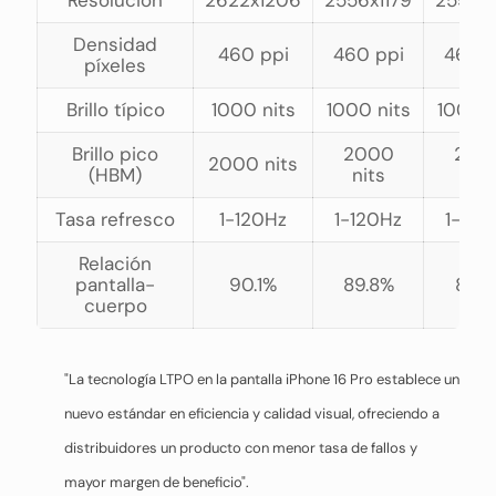
Resolución
2622x1206
2556x1179
2556x1
Densidad
460 ppi
460 ppi
460 p
píxeles
Brillo típico
1000 nits
1000 nits
1000 n
Brillo pico
2000
200
2000 nits
(HBM)
nits
nits
Tasa refresco
1-120Hz
1-120Hz
1-120
Relación
pantalla-
90.1%
89.8%
89.7
cuerpo
"La tecnología LTPO en la pantalla iPhone 16 Pro establece un
nuevo estándar en eficiencia y calidad visual, ofreciendo a
distribuidores un producto con menor tasa de fallos y
mayor margen de beneficio".