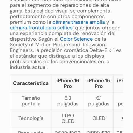
para el segmento de reparaciones de alta
gama. Esta calidad visual se complementa
perfectamente con otros componentes
premium como la
cámara trasera amplia
y la
cámara frontal para selfies
, que juntos ofrecen
una experiencia completa de renovación del
dispositivo. Según el
Color Science
de la
Society of Motion Picture and Television
Engineers, la precisión cromática Delta-E < 1 es
el estándar que distingue a los displays
profesionales de los convencionales en la
industria actual.
iPhone 16
iPhone 15
iPhone
Característica
Pro
Pro
Pro
Tamaño
6.3
6.1
6.1
pantalla
pulgadas
pulgadas
pulga
LTPO
Tecnología
OLED
OLE
OLED