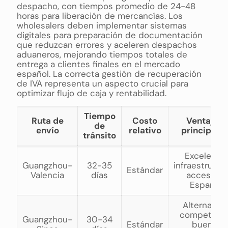
despacho, con tiempos promedio de 24-48
horas para liberación de mercancías. Los
wholesalers deben implementar sistemas
digitales para preparación de documentación
que reduzcan errores y aceleren despachos
aduaneros, mejorando tiempos totales de
entrega a clientes finales en el mercado
español. La correcta gestión de recuperación
de IVA representa un aspecto crucial para
optimizar flujo de caja y rentabilidad.
Tiempo
Ruta de
Costo
Ventajas
de
envío
relativo
principale
tránsito
Excelente
Guangzhou-
32-35
infraestructur
Estándar
Valencia
días
acceso a
España
Alternativa
competitiva
Guangzhou-
30-34
Estándar
buena