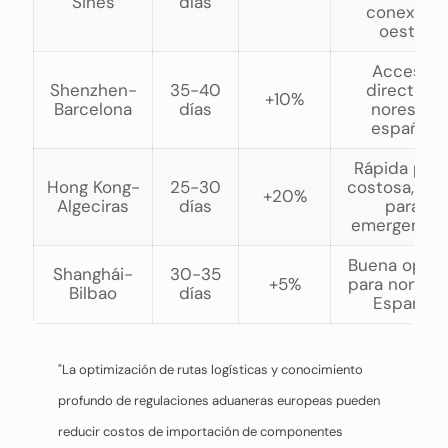
Sines
días
conexión
oeste
Acceso
Shenzhen-
35-40
directo a
+10%
Barcelona
días
noreste
español
Rápida per
Hong Kong-
25-30
costosa, ide
+20%
Algeciras
días
para
emergencia
Buena opció
Shanghái-
30-35
+5%
para norte 
Bilbao
días
España
"La optimización de rutas logísticas y conocimiento
profundo de regulaciones aduaneras europeas pueden
reducir costos de importación de componentes