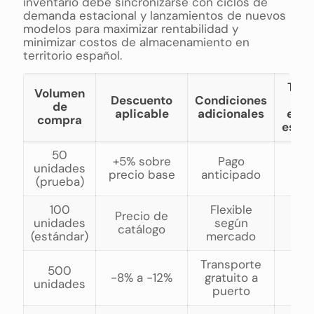
inventario debe sincronizarse con ciclos de
demanda estacional y lanzamientos de nuevos
modelos para maximizar rentabilidad y
minimizar costos de almacenamiento en
territorio español.
Tie
Volumen
Descuento
Condiciones
d
de
aplicable
adicionales
entr
compra
esti
50
+5% sobre
Pago
15-
unidades
precio base
anticipado
dí
(prueba)
100
Flexible
Precio de
10-
unidades
según
catálogo
dí
(estándar)
mercado
Transporte
500
10-
-8% a -12%
gratuito a
unidades
dí
puerto