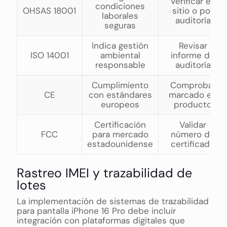
Verificar en
condiciones
OHSAS 18001
sitio o por
laborales
auditoría
seguras
Indica gestión
Revisar
ISO 14001
ambiental
informe de
responsable
auditoría
Cumplimiento
Comprobar
CE
con estándares
marcado en
europeos
producto
Certificación
Validar
FCC
para mercado
número de
estadounidense
certificado
Rastreo IMEI y trazabilidad de
lotes
La implementación de sistemas de trazabilidad
para pantalla iPhone 16 Pro debe incluir
integración con plataformas digitales que