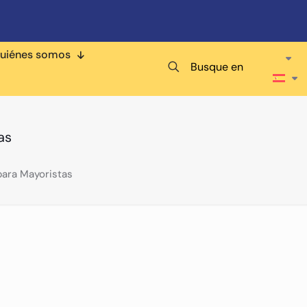
uiénes somos
Busque en
as
para Mayoristas