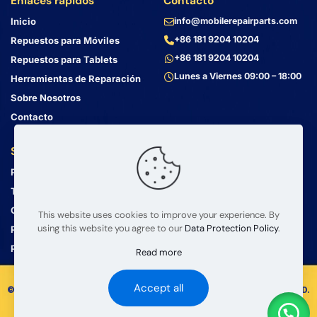
Enlaces rápidos
Contacto
Inicio
info@mobilerepairparts.com
+86 181 9204 10204
Repuestos para Móviles
+86 181 9204 10204
Repuestos para Tablets
Lunes a Viernes 09:00 – 18:00
Herramientas de Reparación
Sobre Nosotros
Contacto
Servicio al Cliente
Dirección
Política de Privacidad
Bin Jiang Xi Lu
Haizhu, Guangzhou
Términos y Condiciones
Guangdong, China, 510000
Guía de Envío
This website uses cookies to improve your experience. By
using this website you agree to our
Data Protection Policy
.
Política de Devolución
Preguntas Frecuentes
Read more
Accept all
© 2008 – 2026 mobilerepairparts.com — BETA Electronic Co LTD.
Todos los Derechos Reservados.