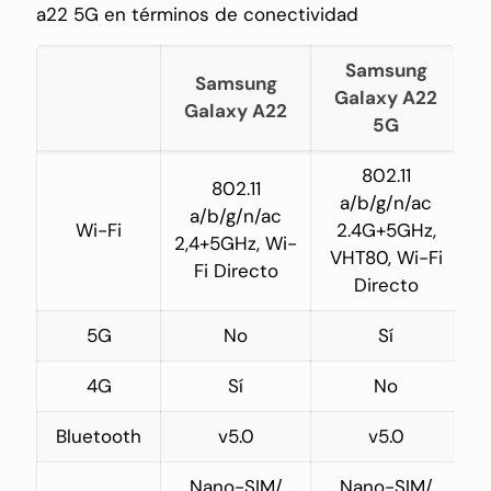
a22 5G en términos de conectividad
Samsung
Samsung
Galaxy A22
Galaxy A22
5G
802.11
802.11
a/b/g/n/ac
a/b/g/n/ac
Wi-Fi
2.4G+5GHz,
2,4+5GHz, Wi-
VHT80, Wi-Fi
Fi Directo
Directo
5G
No
Sí
4G
Sí
No
Bluetooth
v5.0
v5.0
Nano-SIM/
Nano-SIM/