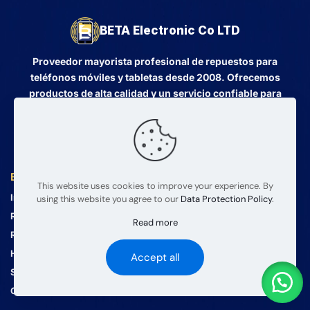
BETA Electronic Co LTD
Proveedor mayorista profesional de repuestos para
teléfonos móviles y tabletas desde 2008. Ofrecemos
productos de alta calidad y un servicio confiable para
mayoristas globales.
Enlaces rápidos
Contacto
This website uses cookies to improve your experience. By
Inicio
info@mobilerepairparts.com
using this website you agree to our
Data Protection Policy
.
+86 181 9204 10204
Repuestos para Móviles
Read more
+86 181 9204 10204
Repuestos para Tablets
Lunes a Viernes 09:00 – 18:00
Herramientas de Reparación
Accept all
Sobre Nosotros
Contacto