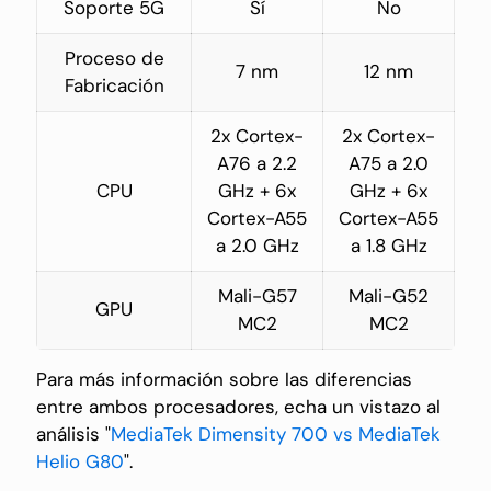
Soporte 5G
Sí
No
Proceso de
7 nm
12 nm
Fabricación
2x Cortex-
2x Cortex-
A76 a 2.2
A75 a 2.0
CPU
GHz + 6x
GHz + 6x
Cortex-A55
Cortex-A55
a 2.0 GHz
a 1.8 GHz
Mali-G57
Mali-G52
GPU
MC2
MC2
Para más información sobre las diferencias
entre ambos procesadores, echa un vistazo al
análisis "
MediaTek Dimensity 700 vs MediaTek
Helio G80
".