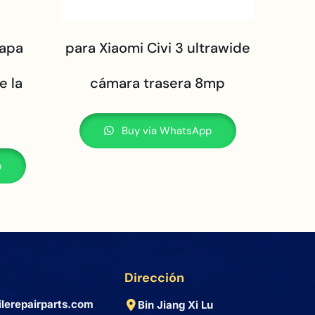
tapa
para Xiaomi Civi 3 ultrawide
e la
cámara trasera 8mp
Buy via WhatsApp
p
Dirección
lerepairparts.com
Bin Jiang Xi Lu