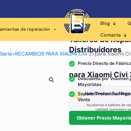
Blog
Q
ramientas de reparación
Proveedor Mayorista pa
Contacta
Talleres de Repa
Distribuidores
Serie
>
RECAMBIOS PARA XIAOMI Civi 3
>
para Xiaomi Ci
Precio Directo de Fábric
para Xiaomi Civi 
Descuento por Volumen 
Mayoristas
Haz Crecer Tu Nego
Soporte Profesional Post
Venta
Ayudamos a talleres de rep
calidad, suministro e
Obtener Precio Mayoris