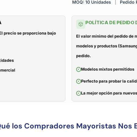
MOQ: 10 Unidades
|
Pedido R
A
POLÍTICA DE PEDIDO
El precio se proporciona bajo
El valor mínimo del pedido de
modelos y productos (Samsung, 
pedido.
tidades
Modelos mixtos permitidos
omercial
Perfecto para probar la cali
La mejor opción para nuevos
Qué los Compradores Mayoristas Nos E