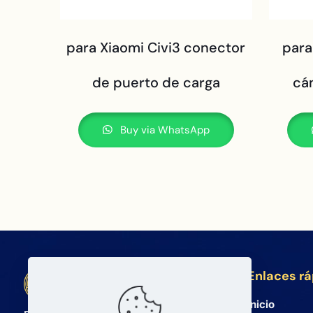
para Xiaomi Civi3 conector
para
de puerto de carga
cá
Buy via WhatsApp
Enlaces r
BETA Electronic Co LTD
Inicio