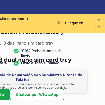
uiénes somos
Busque en
ra
ración Profesionales y
vi 3 dual nano sim card tray
a
100% Probado Antes del
Envío
3 dual nano sim card tray
para
Envío a Todo el Mundo
cio de Reparación con Suministro Directo de
-
Fábrica
aración y distribuidores a crecer con productos de alta
stable y los precios al por mayor más competitivos.
ta
Chatear por WhatsApp