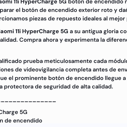
aomi 11i HyperCharge 5G
botón de encendido m
reparar el botón de encendido exterior roto y 
rcionamos piezas de repuesto ideales al mejor p
iaomi 11i HyperCharge 5G
a su antigua gloria 
alidad. Compra ahora y experimenta la diferenc
ualificado prueba meticulosamente cada módu
iones de videovigilancia completa antes de env
ue el prominente botón de encendido llegue a
 protectora de seguridad de alta calidad.
_______________
rCharge 5G
ón de encendido