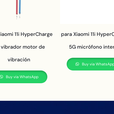
Xiaomi 11i HyperCharge
para Xiaomi 11i Hyper
 vibrador motor de
5G micrófono inte
vibración
Buy via WhatsAp
Buy via WhatsApp