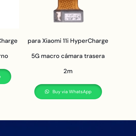
Charge
para Xiaomi 11i HyperCharge
rno
5G macro cámara trasera
2m
p
Buy via WhatsApp