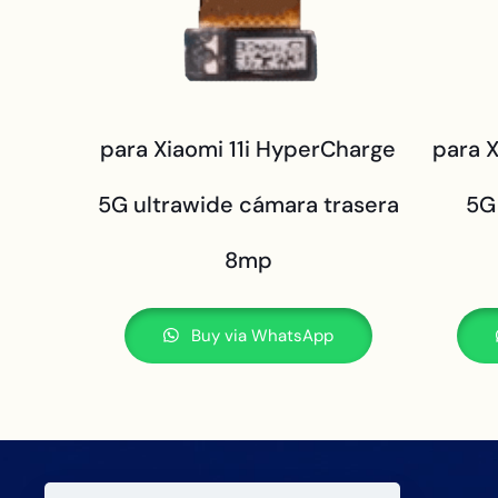
para Xiaomi 11i HyperCharge
para 
5G ultrawide cámara trasera
5G
8mp
Buy via WhatsApp