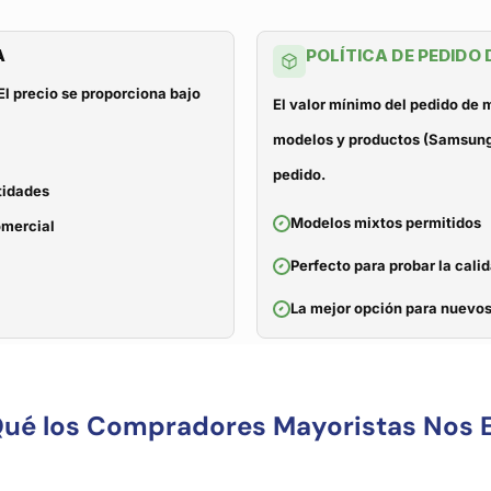
A
POLÍTICA DE PEDIDO
El precio se proporciona bajo
El valor mínimo del pedido de
modelos y productos (Samsung, 
pedido.
tidades
Modelos mixtos permitidos
omercial
Perfecto para probar la cali
La mejor opción para nuevos
Qué los Compradores Mayoristas Nos E