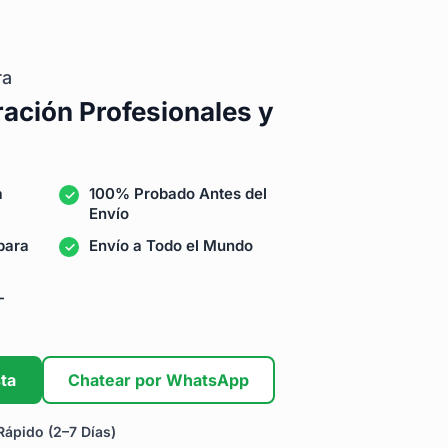
ra
ración Profesionales y
a
100% Probado Antes del
Envío
para
Envío a Todo el Mundo
-
ta
Chatear por WhatsApp
ápido (2–7 Días)