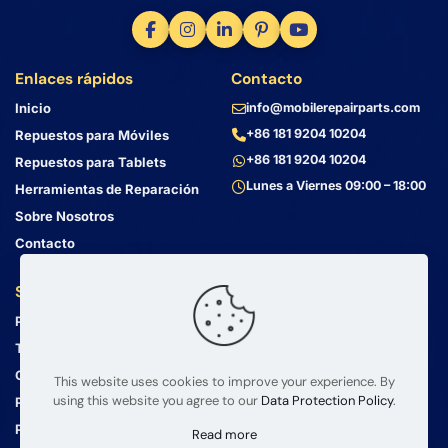
Enlaces rápidos
Contacto
Inicio
info@mobilerepairparts.com
+86 181 9204 10204
Repuestos para Móviles
+86 181 9204 10204
Repuestos para Tablets
Lunes a Viernes 09:00 – 18:00
Herramientas de Reparación
Sobre Nosotros
Contacto
Servicio al Cliente
Dirección
Política de Privacidad
Bin Jiang Xi Lu
Haizhu, Guangzhou
Términos y Condiciones
Guangdong, China, 510000
Guía de Envío
This website uses cookies to improve your experience. By
using this website you agree to our
Data Protection Policy
.
Política de Devolución
Preguntas Frecuentes
Read more