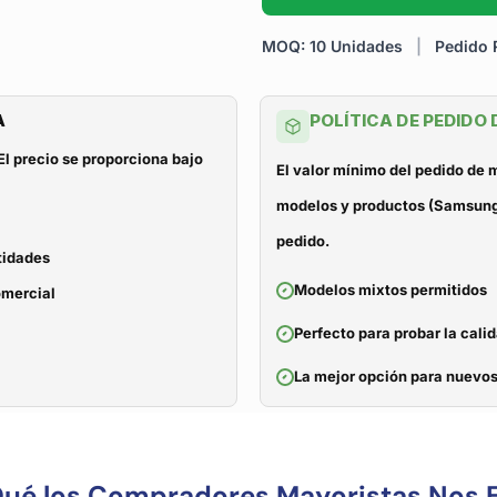
MOQ: 10 Unidades
|
Pedido R
A
POLÍTICA DE PEDIDO
El precio se proporciona bajo
El valor mínimo del pedido de
modelos y productos (Samsung, 
pedido.
tidades
Modelos mixtos permitidos
omercial
Perfecto para probar la cali
La mejor opción para nuevos
Qué los Compradores Mayoristas Nos E