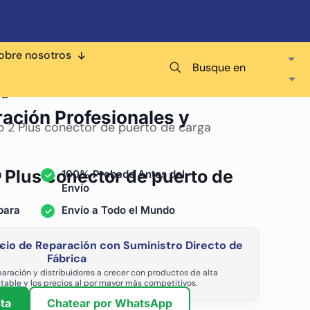
obre nosotros
Busque en
ra
ración Profesionales y
 2 Plus conector de puerto de carga
 Plus conector de puerto de
a
100% Probado Antes del
Envío
para
Envío a Todo el Mundo
cio de Reparación con Suministro Directo de
-
Fábrica
aración y distribuidores a crecer con productos de alta
stable y los precios al por mayor más competitivos.
ta
Chatear por WhatsApp