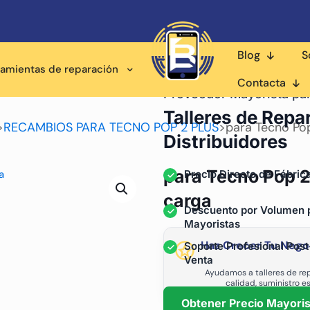
Blog
S
ramientas de reparación
Contacta
Proveedor Mayorista pa
Talleres de Repa
>
RECAMBIOS PARA TECNO POP 2 PLUS
>
para Tecno Pop
Distribuidores
para Tecno Pop 2
Precio Directo de Fábric
carga
Descuento por Volumen 
Mayoristas
Haz Crecer Tu Nego
Soporte Profesional Post
Venta
Ayudamos a talleres de rep
calidad, suministro e
Obtener Precio Mayoris