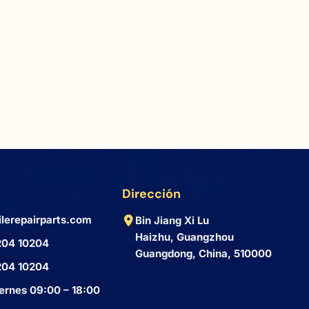
Dirección
lerepairparts.com
Bin Jiang Xi Lu
Haizhu, Guangzhou
204 10204
Guangdong, China, 510000
204 10204
ernes 09:00 – 18:00