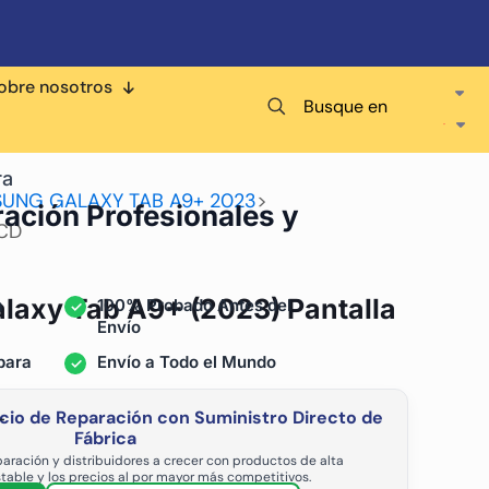
obre nosotros
Busque en
ra
SUNG GALAXY TAB A9+ 2023
>
ración Profesionales y
LCD
laxy Tab A9+ (2023) Pantalla
a
100% Probado Antes del
Envío
para
Envío a Todo el Mundo
cio de Reparación con Suministro Directo de
-
Fábrica
aración y distribuidores a crecer con productos de alta
stable y los precios al por mayor más competitivos.