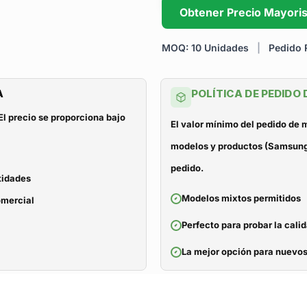
Obtener Precio Mayoris
MOQ: 10 Unidades
|
Pedido R
A
POLÍTICA DE PEDIDO
El precio se proporciona bajo
El valor mínimo del pedido de
modelos y productos (Samsung, 
pedido.
tidades
Modelos mixtos permitidos
omercial
Perfecto para probar la cali
La mejor opción para nuevos