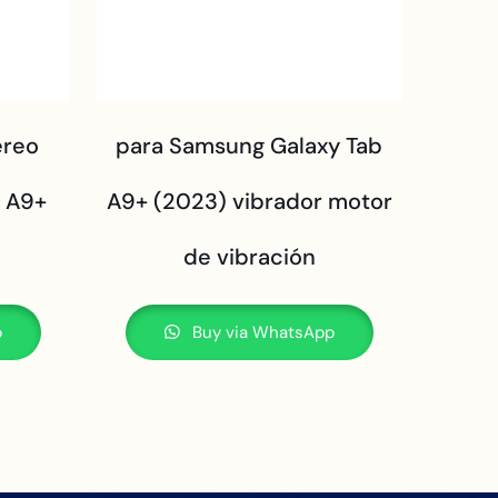
éreo
para Samsung Galaxy Tab
 A9+
A9+ (2023) vibrador motor
de vibración
p
Buy via WhatsApp