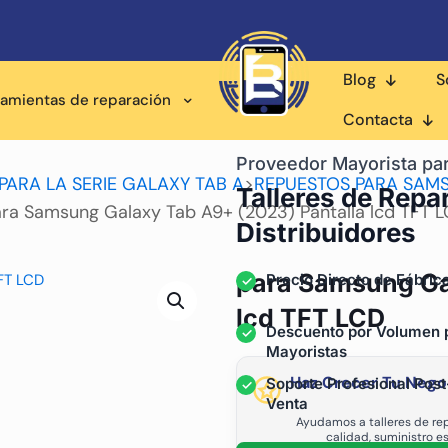
Blog
S
ramientas de reparación
Contacta
Proveedor Mayorista pa
PARA LA SERIE GALAXY TAB A
>
REPUESTOS PARA SAM
Talleres de Repa
ra Samsung Galaxy Tab A9+ (2023) Pantalla lcd TFT 
Distribuidores
para Samsung Ga
Precio Directo de Fábric
lcd TFT LCD
Descuento por Volumen 
Mayoristas
Haz Crecer Tu Nego
Soporte Profesional Post
Venta
Ayudamos a talleres de rep
calidad, suministro e