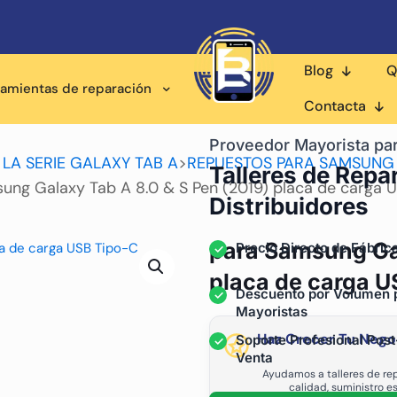
Blog
Q
ramientas de reparación
Contacta
Proveedor Mayorista pa
 LA SERIE GALAXY TAB A
>
REPUESTOS PARA SAMSUNG G
Talleres de Repa
ung Galaxy Tab A 8.0 & S Pen (2019) placa de carga 
Distribuidores
para Samsung Gal
Precio Directo de Fábric
placa de carga U
Descuento por Volumen 
Mayoristas
Haz Crecer Tu Nego
Soporte Profesional Post
Venta
Ayudamos a talleres de rep
calidad, suministro e