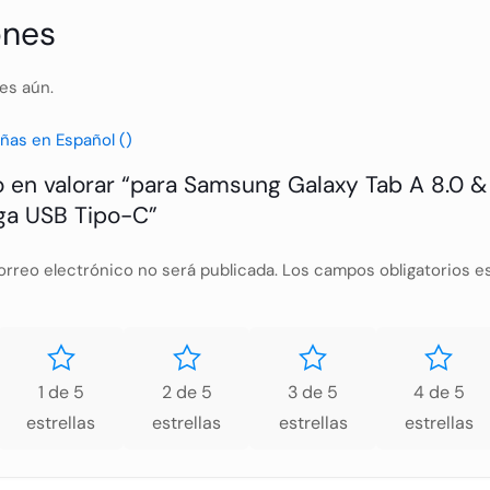
ones
es aún.
ñas en Español ()
o en valorar “para Samsung Galaxy Tab A 8.0 &
ga USB Tipo-C”
orreo electrónico no será publicada.
Los campos obligatorios 
1 de 5
2 de 5
3 de 5
4 de 5
estrellas
estrellas
estrellas
estrellas