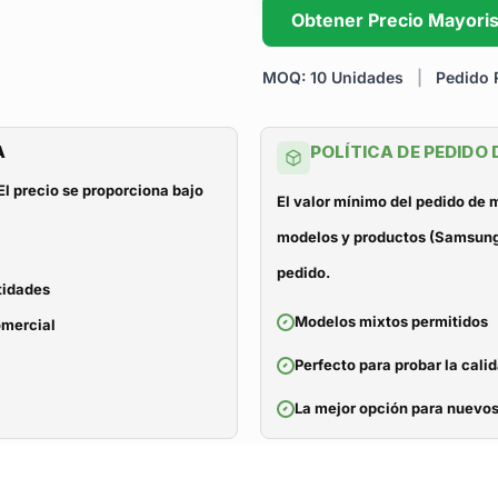
Obtener Precio Mayoris
MOQ: 10 Unidades
|
Pedido R
A
POLÍTICA DE PEDIDO
El precio se proporciona bajo
El valor mínimo del pedido de
modelos y productos (Samsung, 
pedido.
tidades
Modelos mixtos permitidos
omercial
Perfecto para probar la cali
La mejor opción para nuevos