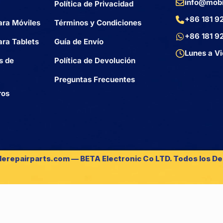
info@mobi
Política de Privacidad
+86 181 9
ara Móviles
Términos y Condiciones
+86 181 9
ra Tablets
Guía de Envío
Lunes a Vi
s de
Política de Devolución
Preguntas Frecuentes
ros
lerepairparts.com — BETA Electronic Co LTD. Todos los D