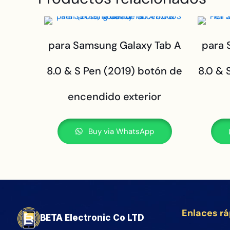
para Samsung Galaxy Tab A
para 
8.0 & S Pen (2019) botón de
8.0 & 
encendido exterior
Buy via WhatsApp
Enlaces r
BETA Electronic Co LTD