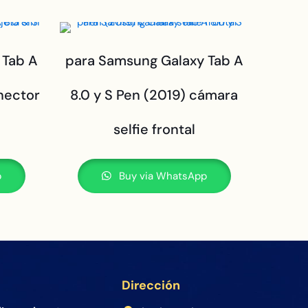
 Tab A
para Samsung Galaxy Tab A
nector
8.0 y S Pen (2019) cámara
selfie frontal
p
Buy via WhatsApp
Dirección