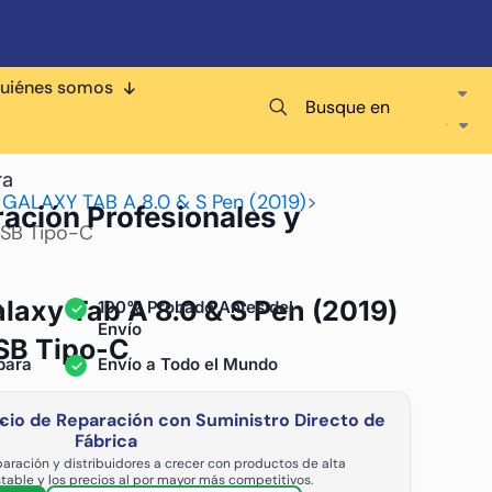
uiénes somos
Busque en
ra
ALAXY TAB A 8.0 & S Pen (2019)
>
ración Profesionales y
USB Tipo-C
axy Tab A 8.0 & S Pen (2019)
a
100% Probado Antes del
Envío
SB Tipo-C
para
Envío a Todo el Mundo
cio de Reparación con Suministro Directo de
-
Fábrica
aración y distribuidores a crecer con productos de alta
stable y los precios al por mayor más competitivos.