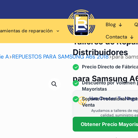
Blog
Q
ramientas de reparación
Proveedor Mayorista pa
Contacta
Talleres de Repa
Distribuidores
ie A
>
REPUESTOS PARA SAMSUNG A6s 2018
>
para Samsu
Precio Directo de Fábric
para Samsung A6s
Descuento por Volumen 
Mayoristas
Haz Crecer Tu Nego
Soporte Profesional Post
Venta
Ayudamos a talleres de rep
calidad, suministro e
Obtener Precio Mayoris