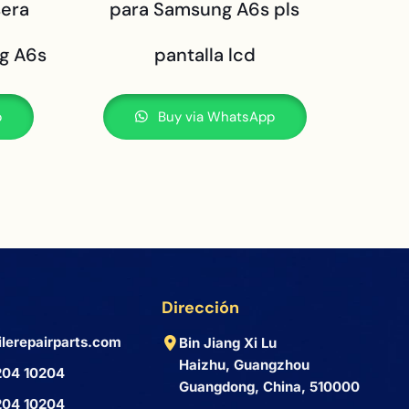
sera
para Samsung A6s pls
ng A6s
pantalla lcd
p
Buy via WhatsApp
Dirección
lerepairparts.com
Bin Jiang Xi Lu
Haizhu, Guangzhou
204 10204
Guangdong, China, 510000
204 10204