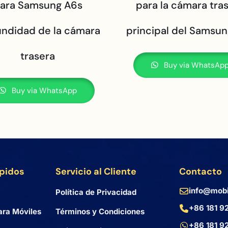
ara Samsung A6s
para la cámara tra
undidad de la cámara
principal del Samsu
trasera
Buy via WhatsAp
Buy via WhatsApp
ápidos
Servicio al Cliente
Contacto
info@mobi
Política de Privacidad
+86 181 9
ara Móviles
Términos y Condiciones
+86 181 9