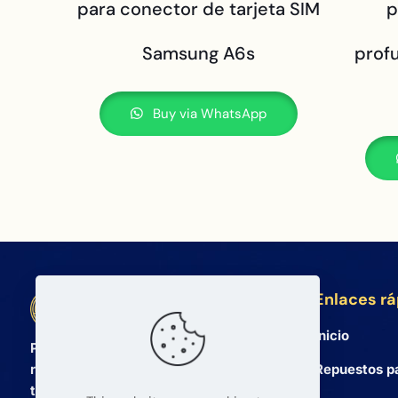
para conector de tarjeta SIM
p
Samsung A6s
prof
Buy via WhatsApp
Enlaces r
BETA Electronic Co LTD
Inicio
Proveedor mayorista profesional de
Repuestos p
repuestos para teléfonos móviles y
tabletas desde 2008. Ofrecemos