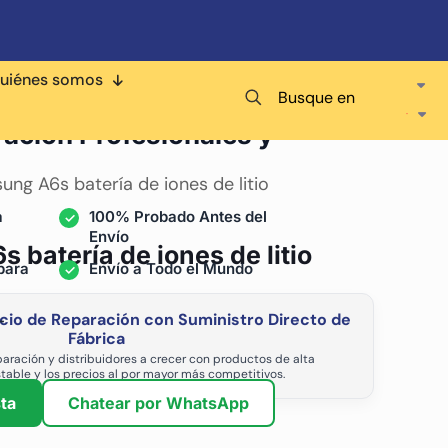
uiénes somos
Busque en
ra
ración Profesionales y
ng A6s batería de iones de litio
a
100% Probado Antes del
Envío
 batería de iones de litio
para
Envío a Todo el Mundo
cio de Reparación con Suministro Directo de
-
Fábrica
aración y distribuidores a crecer con productos de alta
stable y los precios al por mayor más competitivos.
ta
Chatear por WhatsApp