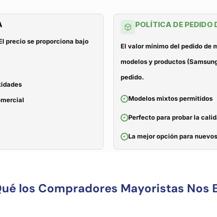
A
POLÍTICA DE PEDIDO
El precio se proporciona bajo
El valor mínimo del pedido de
modelos y productos (Samsung, 
pedido.
tidades
Modelos mixtos permitidos
omercial
Perfecto para probar la cali
La mejor opción para nuevos
Qué los Compradores Mayoristas Nos E