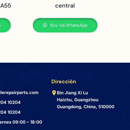
 A55
central
p
Buy via WhatsApp
Dirección
lerepairparts.com
Bin Jiang Xi Lu
Haizhu, Guangzhou
204 10204
Guangdong, China, 510000
204 10204
ernes 09:00 – 18:00