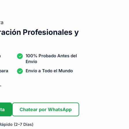
ra
ración Profesionales y
a
100% Probado Antes del
Envío
para
Envío a Todo el Mundo
-
ta
Chatear por WhatsApp
ápido (2–7 Días)