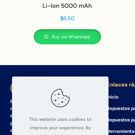
Li-Ion 5000 mAh
$
6.50
Buy via WhatsApp
Enlaces r
BETA Electronic Co LTD
Inicio
Proveedor mayorista profesional de
Repuestos p
repuestos para teléfonos móviles y
tabletas desde 2008. Ofrecemos
This website uses cookies to
Repuestos pa
productos de alta calidad y un servicio
improve your experience. By
confiable para mayoristas globales.
Herramienta