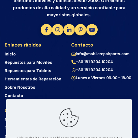
teléfonos móviles y tabletas desde 2008. Ofrecemos
productos de alta calidad y un servicio confiable para
mayoristas globales.
Enlaces rápidos
Contacto
Inicio
info@mobilerepairparts.com
+86 181 9204 10204
Repuestos para Móviles
+86 181 9204 10204
Repuestos para Tablets
Lunes a Viernes 09:00 – 18:00
Herramientas de Reparación
Sobre Nosotros
Contacto
Servicio al Cliente
Dirección
Política de Privacidad
Bin Jiang Xi Lu
Haizhu, Guangzhou
Términos y Condiciones
Guangdong, China, 510000
Guía de Envío