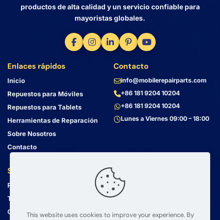
productos de alta calidad y un servicio confiable para
mayoristas globales.
Enlaces rápidos
Contacto
Inicio
info@mobilerepairparts.com
+86 181 9204 10204
Repuestos para Móviles
+86 181 9204 10204
Repuestos para Tablets
Lunes a Viernes 09:00 – 18:00
Herramientas de Reparación
Sobre Nosotros
Contacto
Servicio al Cliente
Dirección
Política de Privacidad
Bin Jiang Xi Lu
Haizhu, Guangzhou
Términos y Condiciones
Guangdong, China, 510000
Guía de Envío
This website uses cookies to improve your experience. By