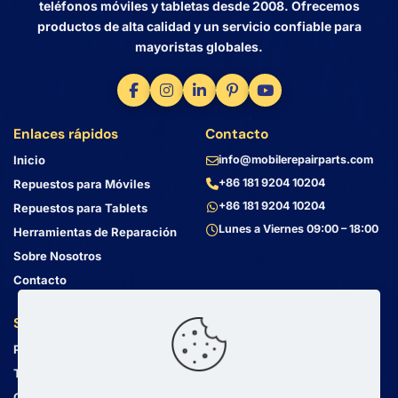
teléfonos móviles y tabletas desde 2008. Ofrecemos
productos de alta calidad y un servicio confiable para
mayoristas globales.
Enlaces rápidos
Contacto
Inicio
info@mobilerepairparts.com
+86 181 9204 10204
Repuestos para Móviles
+86 181 9204 10204
Repuestos para Tablets
Lunes a Viernes 09:00 – 18:00
Herramientas de Reparación
Sobre Nosotros
Contacto
Servicio al Cliente
Dirección
Política de Privacidad
Bin Jiang Xi Lu
Haizhu, Guangzhou
Términos y Condiciones
Guangdong, China, 510000
Guía de Envío