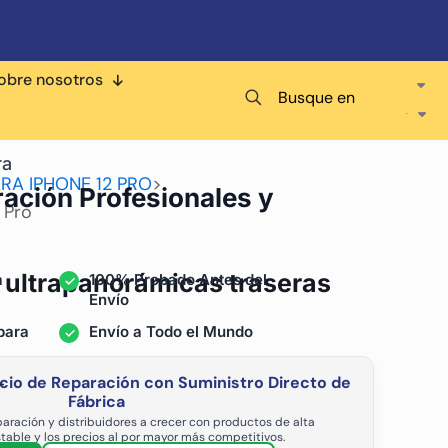
obre nosotros
Busque en
ra
RA IPHONE 12 PRO
>
ración Profesionales y
 Pro
 ultrapanorámicas traseras
a
100% Probado Antes del
Envío
para
Envío a Todo el Mundo
cio de Reparación con Suministro Directo de
-
Fábrica
aración y distribuidores a crecer con productos de alta
stable y los precios al por mayor más competitivos.