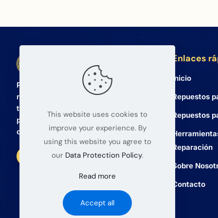
Enlaces r
BETA Electronic Co LTD
Inicio
Proveedor mayorista profesional de
Repuestos p
repuestos para teléfonos móviles y
tabletas desde 2008. Ofrecemos
This website uses cookies to
Repuestos pa
productos de alta calidad y un servicio
improve your experience. By
confiable para mayoristas globales.
Herramienta
using this website you agree to
Reparación
our
Data Protection Policy
.
Sobre Nosot
Read more
Contacto
Accept all