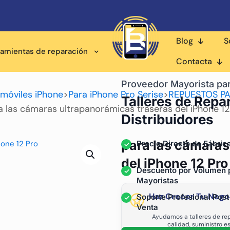
Blog
S
ramientas de reparación
Contacta
Proveedor Mayorista pa
 móviles iPhone
>
Para iPhone Pro Serise
>
REPUESTOS PA
Talleres de Repa
a las cámaras ultrapanorámicas traseras del iPhone 12
Distribuidores
para las cámaras
Precio Directo de Fábric
del iPhone 12 Pro
Descuento por Volumen 
Mayoristas
Haz Crecer Tu Nego
Soporte Profesional Post
Venta
Ayudamos a talleres de rep
calidad, suministro e