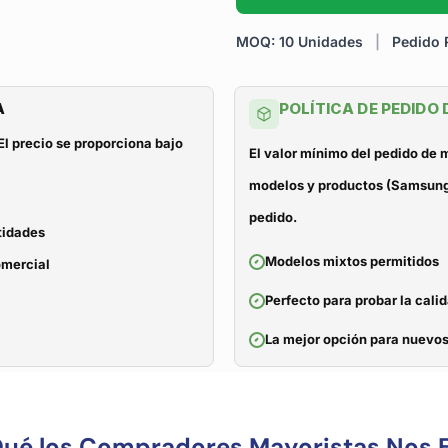
MOQ: 10 Unidades
|
Pedido R
A
POLÍTICA DE PEDIDO
El precio se proporciona bajo
El valor mínimo del pedido de
modelos y productos (Samsung, 
pedido.
tidades
Modelos mixtos permitidos
omercial
Perfecto para probar la cali
La mejor opción para nuevos
Qué los Compradores Mayoristas Nos E