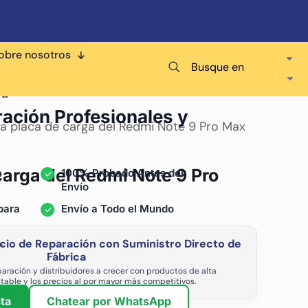
obre nosotros
Busque en
ra
ración Profesionales y
la placa de carga del Redmi Note 9 Pro Max
carga del Redmi Note 9 Pro
a
100% Probado Antes del
Envío
para
Envío a Todo el Mundo
cio de Reparación con Suministro Directo de
-
Fábrica
aración y distribuidores a crecer con productos de alta
stable y los precios al por mayor más competitivos.
ta
Chatear por WhatsApp