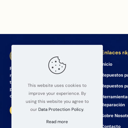
Enlaces r
BETA Electronic Co LTD
Inicio
Proveedor mayorista profesional de
Repuestos p
repuestos para teléfonos móviles y
tabletas desde 2008. Ofrecemos
This website uses cookies to
Repuestos pa
productos de alta calidad y un servicio
improve your experience. By
confiable para mayoristas globales.
Herramienta
using this website you agree to
Reparación
our
Data Protection Policy
.
Sobre Nosot
Read more
Contacto