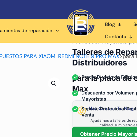
Blog
S
ramientas de reparación
Contacta
Proveedor Mayorista pa
Talleres de Repa
PUESTOS PARA XIAOMI REDMI NOTE 9 PRO MAX
>
para 
Distribuidores
para la placa de 
Precio Directo de Fábric
Max
Descuento por Volumen 
Mayoristas
Haz Crecer Tu Nego
Soporte Profesional Post
Venta
Ayudamos a talleres de rep
calidad, suministro e
Obtener Precio Mayoris