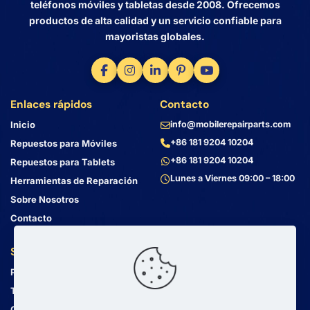
teléfonos móviles y tabletas desde 2008. Ofrecemos
productos de alta calidad y un servicio confiable para
mayoristas globales.
Enlaces rápidos
Contacto
Inicio
info@mobilerepairparts.com
+86 181 9204 10204
Repuestos para Móviles
+86 181 9204 10204
Repuestos para Tablets
Lunes a Viernes 09:00 – 18:00
Herramientas de Reparación
Sobre Nosotros
Contacto
Servicio al Cliente
Dirección
Política de Privacidad
Bin Jiang Xi Lu
Haizhu, Guangzhou
Términos y Condiciones
Guangdong, China, 510000
Guía de Envío