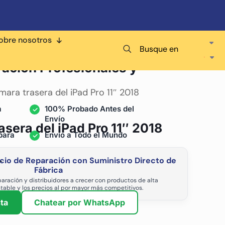
obre nosotros
Busque en
ra
ración Profesionales y
mara trasera del iPad Pro 11″ 2018
a
100% Probado Antes del
Envío
asera del iPad Pro 11″ 2018
para
Envío a Todo el Mundo
cio de Reparación con Suministro Directo de
-
Fábrica
aración y distribuidores a crecer con productos de alta
stable y los precios al por mayor más competitivos.
ta
Chatear por WhatsApp