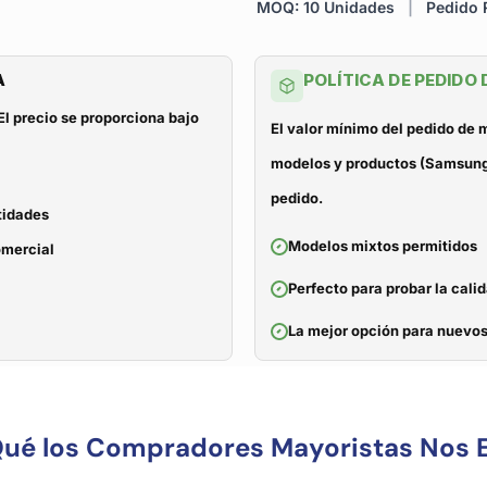
MOQ: 10 Unidades
|
Pedido R
A
POLÍTICA DE PEDIDO
El precio se proporciona bajo
El valor mínimo del pedido de
modelos y productos (Samsung, 
pedido.
tidades
Modelos mixtos permitidos
omercial
Perfecto para probar la cali
La mejor opción para nuevos
Qué los Compradores Mayoristas Nos E