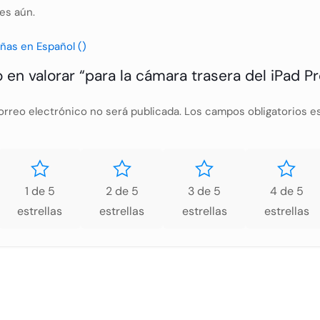
es aún.
ñas en Español ()
 en valorar “para la cámara trasera del iPad Pr
orreo electrónico no será publicada.
Los campos obligatorios 
1 de 5
2 de 5
3 de 5
4 de 5
estrellas
estrellas
estrellas
estrellas