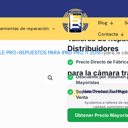
Blog
S
ramientas de reparación
Proveedor Mayorista pa
Contacta
Talleres de Repa
Distribuidores
PLE PRO
>
REPUESTOS PARA IPAD PRO 11 2018
>
para la cá
Precio Directo de Fábric
para la cámara tr
Descuento por Volumen 
Mayoristas
Haz Crecer Tu Nego
Soporte Profesional Post
Venta
Ayudamos a talleres de rep
calidad, suministro e
Obtener Precio Mayoris