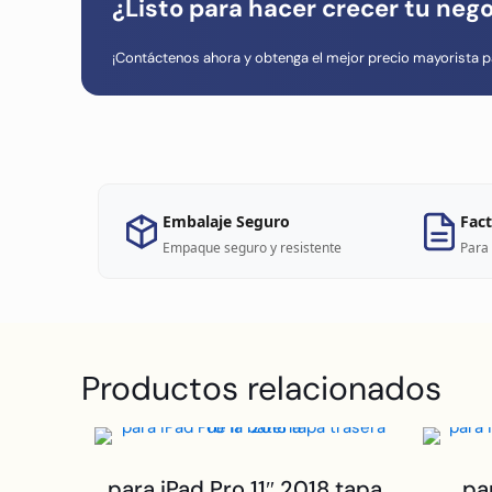
¿Listo para hacer crecer tu neg
¡Contáctenos ahora y obtenga el mejor precio mayorista p
Embalaje Seguro
Fact
Empaque seguro y resistente
Para 
Productos relacionados
para iPad Pro 11″ 2018 tapa
pa