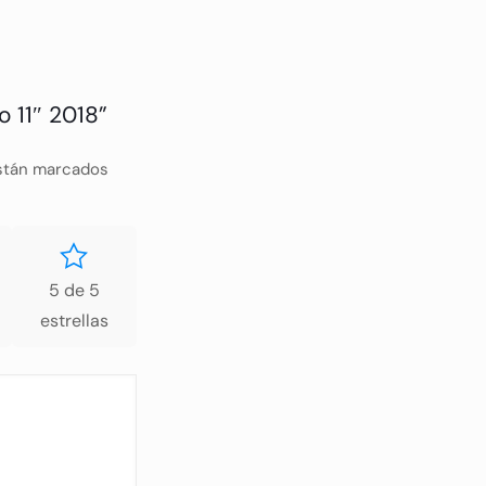
o 11″ 2018”
están marcados
5 de 5
estrellas