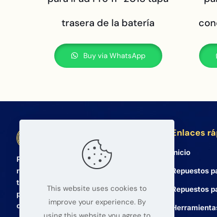
trasera de la batería
con
Buy via WhatsApp
Enlaces r
BETA Electronic Co LTD
Inicio
Proveedor mayorista profesional de
Repuestos p
repuestos para teléfonos móviles y
tabletas desde 2008. Ofrecemos
This website uses cookies to
Repuestos pa
productos de alta calidad y un servicio
improve your experience. By
confiable para mayoristas globales.
Herramienta
using this website you agree to