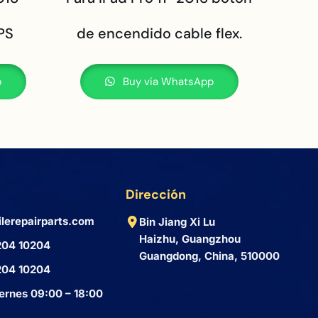
IPS
de encendido cable flex.
p
Buy via WhatsApp
Dirección
lerepairparts.com
Bin Jiang Xi Lu
Haizhu, Guangzhou
204 10204
Guangdong, China, 510000
204 10204
ernes 09:00 – 18:00