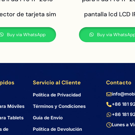
ector de tarjeta sim
pantalla lcd LCD 
Buy via WhatsApp
Buy via WhatsAp
ápidos
Servicio al Cliente
Contacto
info@mobi
Política de Privacidad
+86 181 9
ara Móviles
Términos y Condiciones
+86 181 9
ra Tablets
Guía de Envío
Lunes a Vi
s de
Política de Devolución