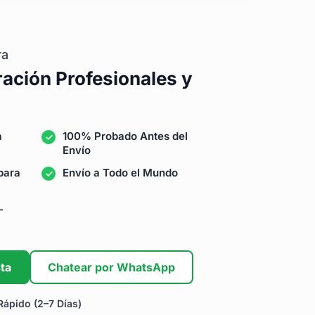
ra
ración Profesionales y
a
100% Probado Antes del
Envío
para
Envío a Todo el Mundo
-
ta
Chatear por WhatsApp
ápido (2–7 Días)