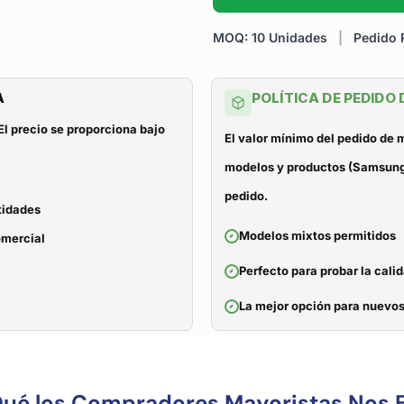
MOQ: 10 Unidades
|
Pedido R
A
POLÍTICA DE PEDIDO
El precio se proporciona bajo
El valor mínimo del pedido de
modelos y productos (Samsung, 
pedido.
tidades
Modelos mixtos permitidos
omercial
Perfecto para probar la cali
La mejor opción para nuevos
Qué los Compradores Mayoristas Nos E