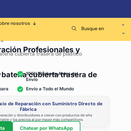
obre nosotros
Busque en
ra
ración Profesionales y
tería cubierta trasera de plástico
batería cubierta trasera de
a
100% Probado Antes del
Envío
para
Envío a Todo el Mundo
cio de Reparación con Suministro Directo de
-
Fábrica
aración y distribuidores a crecer con productos de alta
stable y los precios al por mayor más competitivos.
ta
Chatear por WhatsApp