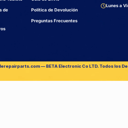
Lunes a Vi
s de
Política de Devolución
Preguntas Frecuentes
ros
lerepairparts.com — BETA Electronic Co LTD. Todos los D