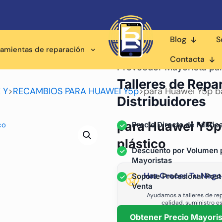
Blog
S
ramientas de reparación
Contacta
Proveedor Mayorista pa
Talleres de Repa
 Y
>
RECAMBIOS PARA HUAWEI Y5p
>
para Huawei Y5p ba
Distribuidores
para Huawei Y5p 
Precio Directo de Fábric
plástico
Descuento por Volumen 
Mayoristas
Haz Crecer Tu Nego
Soporte Profesional Post
Venta
Ayudamos a talleres de rep
calidad, suministro e
Obtener Precio Mayoris