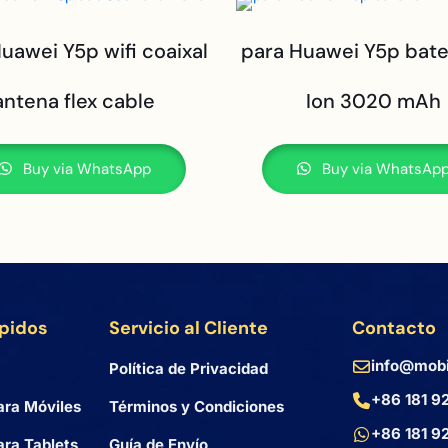
uawei Y5p wifi coaixal
para Huawei Y5p bater
antena flex cable
Ion 3020 mAh
Buy via WhatsApp
Buy via WhatsAp
ápidos
Servicio al Cliente
Contacto
info@mobi
Política de Privacidad
+86 181 9
ara Móviles
Términos y Condiciones
+86 181 9
ra Tablets
Guía de Envío