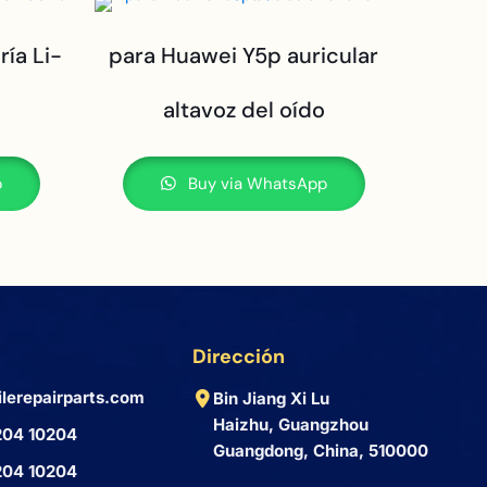
ía Li-
para Huawei Y5p auricular
altavoz del oído
p
Buy via WhatsApp
Dirección
lerepairparts.com
Bin Jiang Xi Lu
Haizhu, Guangzhou
204 10204
Guangdong, China, 510000
204 10204