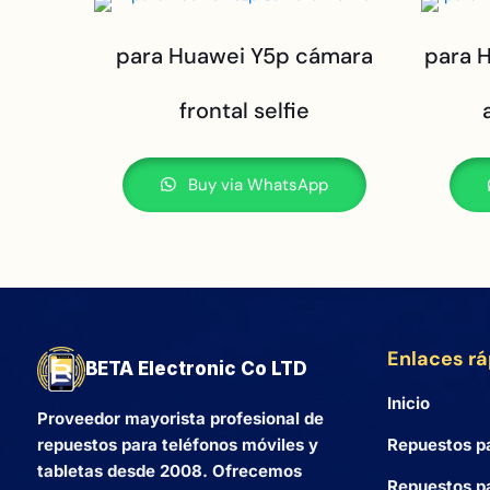
para Huawei Y5p cámara
para H
frontal selfie
Buy via WhatsApp
Enlaces r
BETA Electronic Co LTD
Inicio
Proveedor mayorista profesional de
Repuestos p
repuestos para teléfonos móviles y
tabletas desde 2008. Ofrecemos
Repuestos pa