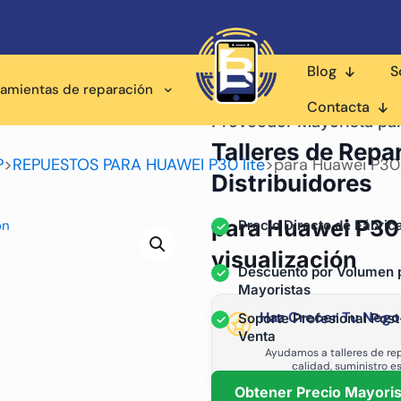
Blog
S
ramientas de reparación
Contacta
Proveedor Mayorista pa
Talleres de Repa
P
>
REPUESTOS PARA HUAWEI P30 lite
>
para Huawei P30 l
Distribuidores
para Huawei P30 l
Precio Directo de Fábric
visualización
Descuento por Volumen 
Mayoristas
Haz Crecer Tu Nego
Soporte Profesional Post
Venta
Ayudamos a talleres de rep
calidad, suministro e
Obtener Precio Mayoris