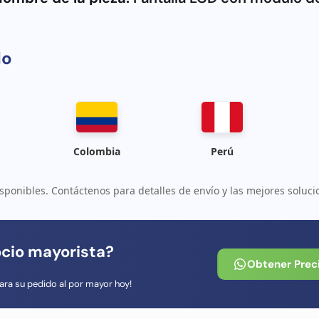
Resolución de imagen:
1080 x 2312 píxeles
Cal
do
Colombia
Perú
sponibles. Contáctenos para detalles de envío y las mejores soluci
ocio mayorista?
Obtener Prec
ara su pedido al por mayor hoy!