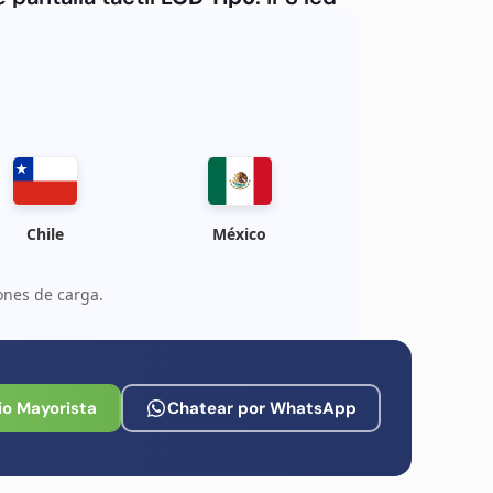
idad:
OEM
Chile
México
ones de carga.
io Mayorista
Chatear por WhatsApp