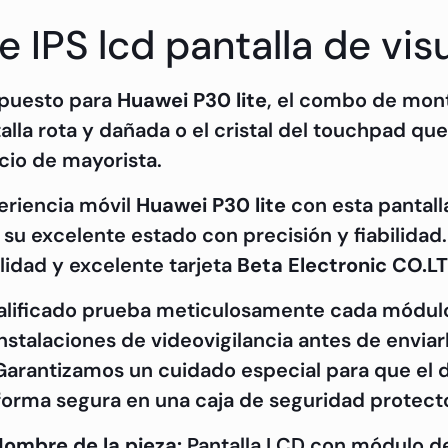
e IPS lcd pantalla de vis
epuesto para
Huawei P30 lite
, el combo de mont
alla rota y dañada o el cristal del touchpad que
cio de mayorista.
eriencia móvil
Huawei P30 lite
con esta pantall
 su excelente estado con precisión y fiabilida
alidad y excelente tarjeta
Beta
Electronic CO.L
alificado prueba meticulosamente cada módul
talaciones de videovigilancia antes de enviarl
. Garantizamos un cuidado especial para que el 
orma segura en una caja de seguridad protector
ombre de la pieza:
Pantalla LCD con módulo de