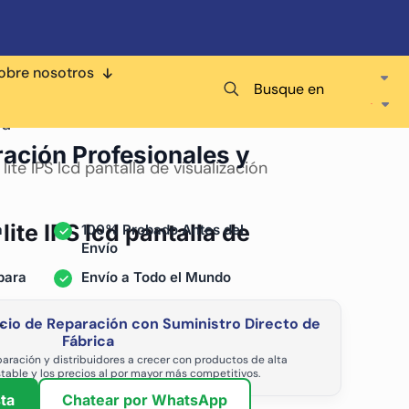
obre nosotros
Busque en
ra
ración Profesionales y
ite IPS lcd pantalla de visualización
ite IPS lcd pantalla de
a
100% Probado Antes del
Envío
para
Envío a Todo el Mundo
cio de Reparación con Suministro Directo de
-
Fábrica
aración y distribuidores a crecer con productos de alta
stable y los precios al por mayor más competitivos.
ta
Chatear por WhatsApp