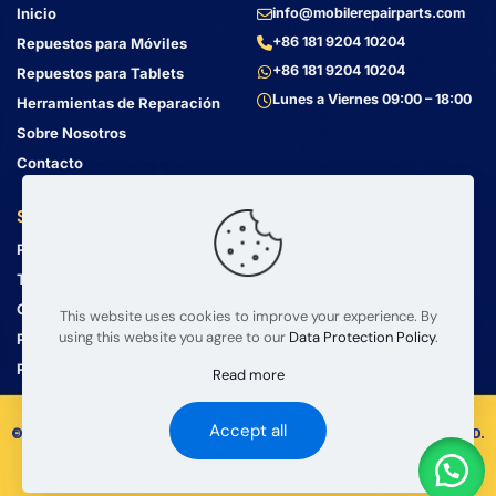
Inicio
info@mobilerepairparts.com
+86 181 9204 10204
Repuestos para Móviles
+86 181 9204 10204
Repuestos para Tablets
Lunes a Viernes 09:00 – 18:00
Herramientas de Reparación
Sobre Nosotros
Contacto
Servicio al Cliente
Dirección
Política de Privacidad
Bin Jiang Xi Lu
Haizhu, Guangzhou
Términos y Condiciones
Guangdong, China, 510000
Guía de Envío
This website uses cookies to improve your experience. By
using this website you agree to our
Data Protection Policy
.
Política de Devolución
Preguntas Frecuentes
Read more
Accept all
© 2008 – 2026 mobilerepairparts.com — BETA Electronic Co LTD.
Todos los Derechos Reservados.