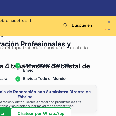
obre nosotros
Busque en
ra
ración Profesionales y
a 4 tapa trasera de cristal de la batería
4 tapa trasera de cristal de
a
100% Probado Antes del
Envío
para
Envío a Todo el Mundo
cio de Reparación con Suministro Directo de
-
Fábrica
aración y distribuidores a crecer con productos de alta
stable y los precios al por mayor más competitivos.
ta
Chatear por WhatsApp