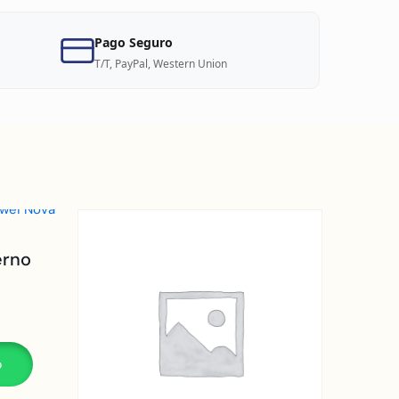
Pago Seguro
T/T, PayPal, Western Union
erno
p