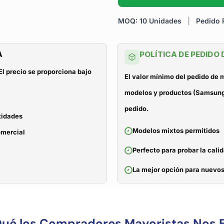
MOQ: 10 Unidades
|
Pedido R
A
POLÍTICA DE PEDIDO
El precio se proporciona bajo
El valor mínimo del pedido de
modelos y productos (Samsung, 
pedido.
tidades
Modelos mixtos permitidos
omercial
Perfecto para probar la cali
La mejor opción para nuevos
Qué los Compradores Mayoristas Nos E