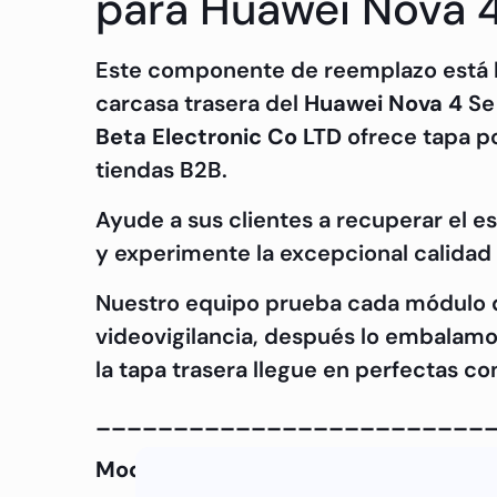
para Huawei Nova 4 
Este componente de reemplazo está he
carcasa trasera del
Huawei Nova 4
Se 
Beta Electronic Co LTD
ofrece tapa po
tiendas B2B.
Ayude a sus clientes a recuperar el 
y experimente la excepcional calidad
Nuestro equipo prueba cada módulo de
videovigilancia, después lo embalamo
la tapa trasera llegue en perfectas co
_________________________
Modelo de teléfono:
Huawei Nova 4
N