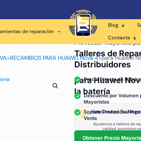
Blog
S
ramientas de reparación
Contacta
Proveedor Mayorista pa
Talleres de Repa
OVA
>
RECAMBIOS PARA HUAWEI Nova 4
>
para Huawei Nov
Distribuidores
para Huawei Nova 
Precio Directo de Fábric
la batería
Descuento por Volumen 
Mayoristas
Haz Crecer Tu Nego
Soporte Profesional Post
Venta
Ayudamos a talleres de rep
calidad, suministro e
Obtener Precio Mayoris