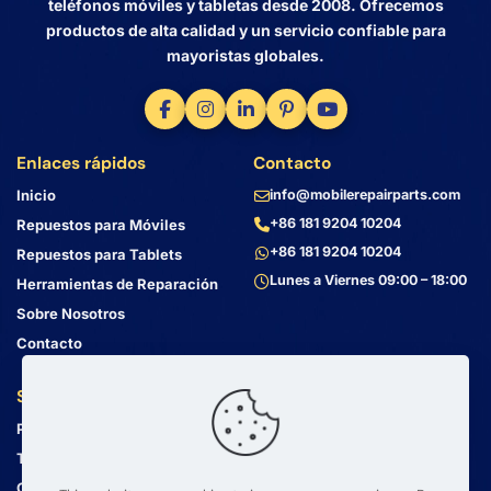
teléfonos móviles y tabletas desde 2008. Ofrecemos
productos de alta calidad y un servicio confiable para
mayoristas globales.
Enlaces rápidos
Contacto
Inicio
info@mobilerepairparts.com
+86 181 9204 10204
Repuestos para Móviles
+86 181 9204 10204
Repuestos para Tablets
Lunes a Viernes 09:00 – 18:00
Herramientas de Reparación
Sobre Nosotros
Contacto
Servicio al Cliente
Dirección
Política de Privacidad
Bin Jiang Xi Lu
Haizhu, Guangzhou
Términos y Condiciones
Guangdong, China, 510000
Guía de Envío