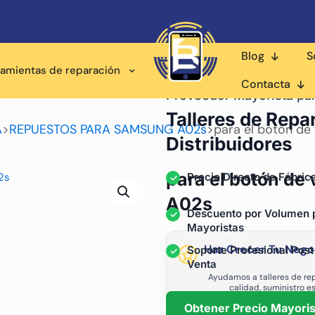
Blog
S
ramientas de reparación
Contacta
Proveedor Mayorista pa
Talleres de Repa
A
>
REPUESTOS PARA SAMSUNG A02s
>
para el botón de
Distribuidores
para el botón de
Precio Directo de Fábric
A02s
Descuento por Volumen 
Mayoristas
Haz Crecer Tu Nego
Soporte Profesional Post
Venta
Ayudamos a talleres de rep
calidad, suministro e
Obtener Precio Mayoris