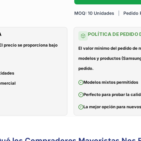
MOQ: 10 Unidades
|
Pedido R
A
POLÍTICA DE PEDIDO
El precio se proporciona bajo
El valor mínimo del pedido de
modelos y productos (Samsung, 
pedido.
tidades
Modelos mixtos permitidos
omercial
Perfecto para probar la cali
La mejor opción para nuevos
Qué los Compradores Mayoristas Nos E