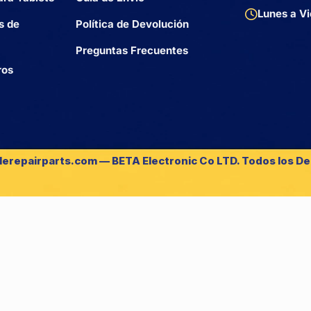
Lunes a Vi
s de
Política de Devolución
Preguntas Frecuentes
ros
lerepairparts.com — BETA Electronic Co LTD. Todos los D