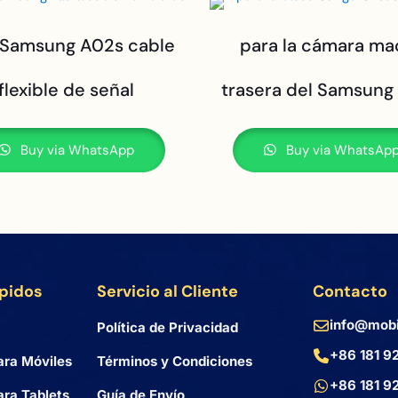
 Samsung A02s cable
para la cámara ma
flexible de señal
trasera del Samsung
Buy via WhatsApp
Buy via WhatsAp
ápidos
Servicio al Cliente
Contacto
info@mobi
Política de Privacidad
+86 181 9
ara Móviles
Términos y Condiciones
+86 181 9
ra Tablets
Guía de Envío