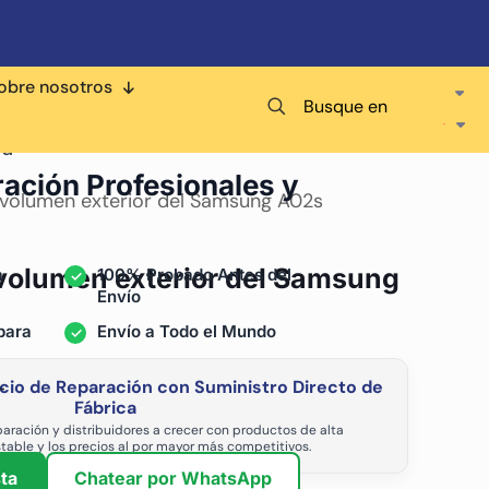
obre nosotros
Busque en
ra
ración Profesionales y
 volumen exterior del Samsung A02s
 volumen exterior del Samsung
a
100% Probado Antes del
Envío
para
Envío a Todo el Mundo
cio de Reparación con Suministro Directo de
-
Fábrica
aración y distribuidores a crecer con productos de alta
stable y los precios al por mayor más competitivos.
ta
Chatear por WhatsApp