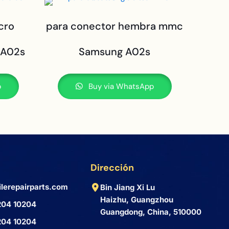
cro
para conector hembra mmc
 A02s
Samsung A02s
p
Buy via WhatsApp
Dirección
lerepairparts.com
Bin Jiang Xi Lu
Haizhu, Guangzhou
204 10204
Guangdong, China, 510000
204 10204