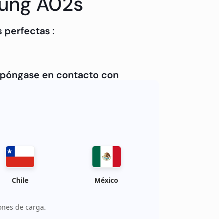
sung A02s
 perfectas :
, póngase en contacto con
Chile
México
ones de carga.