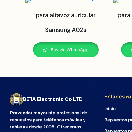
para altavoz auricular
para
Samsung A02s
Buy via WhatsApp
Enlaces r
BETA Electronic Co LTD
Inicio
Proveedor mayorista profesional de
Repuestos p
repuestos para teléfonos móviles y
tabletas desde 2008. Ofrecemos
Repuestos pa