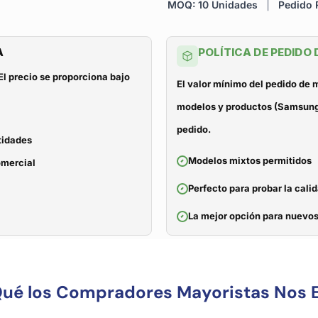
MOQ: 10 Unidades
|
Pedido R
A
POLÍTICA DE PEDIDO
El precio se proporciona bajo
El valor mínimo del pedido de
modelos y productos (Samsung, 
pedido.
tidades
Modelos mixtos permitidos
omercial
Perfecto para probar la cali
La mejor opción para nuevos
Qué los Compradores Mayoristas Nos E