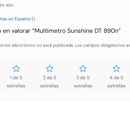
es aún.
ñas en Español ()
o en valorar “Multímetro Sunshine DT 890n”
orreo electrónico no será publicada.
Los campos obligatorios 
1 de 5
2 de 5
3 de 5
4 de 5
estrellas
estrellas
estrellas
estrellas