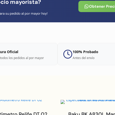
ocio mayorista?
Obtener Prec
ara su pedido al por mayor hoy!
ura Oficial
100% Probado
todos los pedidos al por mayor
Antes del envío
tímetro Relife DT 02
Baku BK A830L Ma