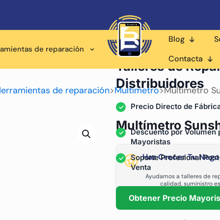
Blog
S
ramientas de reparación
Proveedor Mayorista pa
Contacta
Talleres de Repa
Distribuidores
erramientas de reparación
>
Multímetro
>
Multímetro S
Precio Directo de Fábric
Multímetro Suns
Descuento por Volumen 
Mayoristas
Haz Crecer Tu Nego
Soporte Profesional Post
Venta
Ayudamos a talleres de rep
calidad, suministro e
Obtener Precio Mayoris