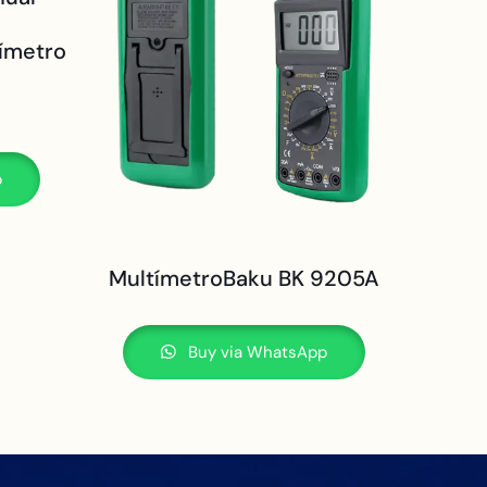
tímetro
p
MultímetroBaku BK 9205A
Buy via WhatsApp