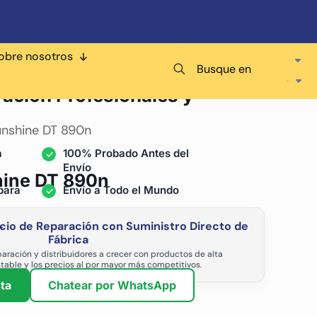
obre nosotros
Busque en
ra
ración Profesionales y
unshine DT 890n
a
100% Probado Antes del
Envío
hine DT 890n
para
Envío a Todo el Mundo
cio de Reparación con Suministro Directo de
-
Fábrica
aración y distribuidores a crecer con productos de alta
stable y los precios al por mayor más competitivos.
ta
Chatear por WhatsApp