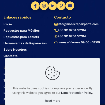
Enlaces rápidos
Contacto
Inicio
info@mobilerepairparts.com
+86 181 9204 10204
Repuestos para Móviles
+86 181 9204 10204
Repuestos para Tablets
Lunes a Viernes 09:00 – 18:00
Herramientas de Reparación
Sobre Nosotros
Contacto
Servicio al Cliente
Dirección
Política de Privacidad
Bin Jiang Xi Lu
Haizhu, Guangzhou
Términos y Condiciones
Guangdong, China, 510000
Guía de Envío
This website uses cookies to improve your experience. By
using this website you agree to our
Data Protection Policy
.
Política de Devolución
Preguntas Frecuentes
Read more