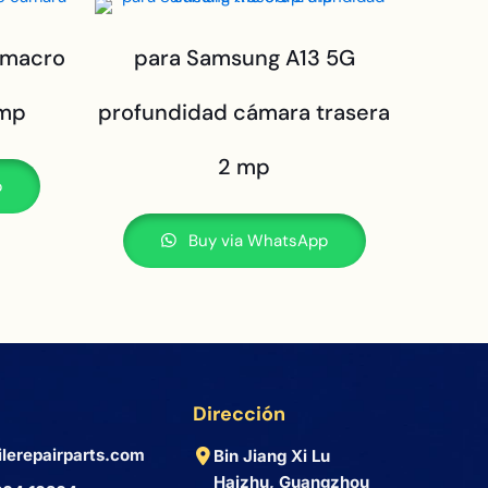
 macro
para Samsung A13 5G
 mp
profundidad cámara trasera
2 mp
p
Buy via WhatsApp
Dirección
lerepairparts.com
Bin Jiang Xi Lu
Haizhu, Guangzhou