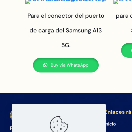
Para el conector del puerto
para 
de carga del Samsung A13
5G.
Buy via WhatsApp
Enlaces r
BETA Electronic Co LTD
Inicio
Proveedor mayorista profesional de