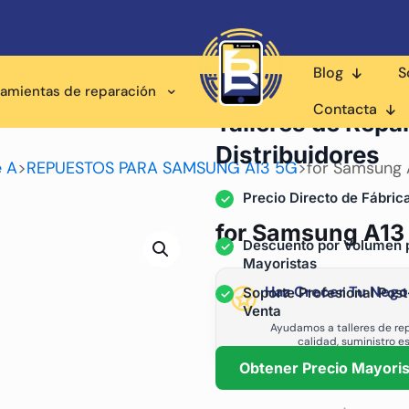
Blog
S
ramientas de reparación
Proveedor Mayorista pa
Contacta
Talleres de Repa
Distribuidores
e A
>
REPUESTOS PARA SAMSUNG A13 5G
>
for Samsung 
Precio Directo de Fábric
for Samsung A13 
Descuento por Volumen 
Mayoristas
Haz Crecer Tu Nego
Soporte Profesional Post
Venta
Ayudamos a talleres de rep
calidad, suministro e
Obtener Precio Mayoris