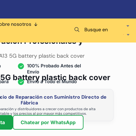
obre nosotros
Busque en
ra
ración Profesionales y
A13 5G battery plastic back cover
a
100% Probado Antes del
Envío
5G battery plastic back cover
para
Envío a Todo el Mundo
cio de Reparación con Suministro Directo de
-
Fábrica
aración y distribuidores a crecer con productos de alta
stable y los precios al por mayor más competitivos.
ta
Chatear por WhatsApp