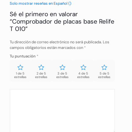
Solo mostrar reseñas en Español ()
Sé el primero en valorar
“Comprobador de placas base Relife
T 010”
Tu dirección de correo electrónico no será publicada.
Los
campos obligatorios están marcados con
*
Tu puntuación
*
1 de 5
2 de 5
3 de 5
4 de 5
5 de 5
estrellas
estrellas
estrellas
estrellas
estrellas