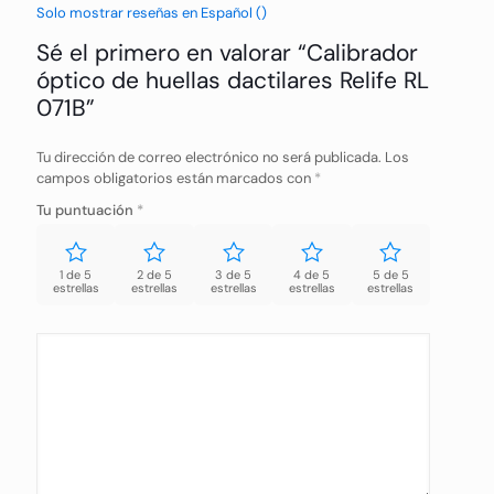
Solo mostrar reseñas en Español ()
Sé el primero en valorar “Calibrador
óptico de huellas dactilares Relife RL
071B”
Tu dirección de correo electrónico no será publicada.
Los
campos obligatorios están marcados con
*
Tu puntuación
*
1 de 5
2 de 5
3 de 5
4 de 5
5 de 5
estrellas
estrellas
estrellas
estrellas
estrellas