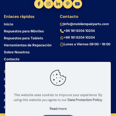
Enlaces rápidos
Contacto
Inicio
info@mobilerepairparts.com
+86 181 9204 10204
Repuestos para Móviles
+86 181 9204 10204
Repuestos para Tablets
Lunes a Viernes 09:00 – 18:00
Herramientas de Reparación
Sobre Nosotros
Contacto
Servicio al Cliente
Dirección
Política de Privacidad
Bin Jiang Xi Lu
Haizhu, Guangzhou
Términos y Condiciones
Guangdong, China, 510000
Guía de Envío
This website uses cookies to improve your experience. By
using this website you agree to our
Data Protection Policy
.
Política de Devolución
Preguntas Frecuentes
Read more