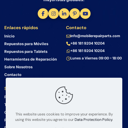
Enlaces rápidos
Contacto
Inicio
info@mobilerepairparts.com
+86 181 9204 10204
Repuestos para Móviles
+86 181 9204 10204
Repuestos para Tablets
Lunes a Viernes 09:00 – 18:00
Herramientas de Reparación
Sobre Nosotros
Contacto
Servicio al Cliente
Dirección
Política de Privacidad
Bin Jiang Xi Lu
Haizhu, Guangzhou
Términos y Condiciones
Guangdong, China, 510000
Guía de Envío
This website uses cookies to improve your experience. By
using this website you agree to our
Data Protection Policy
.
Política de Devolución
Preguntas Frecuentes