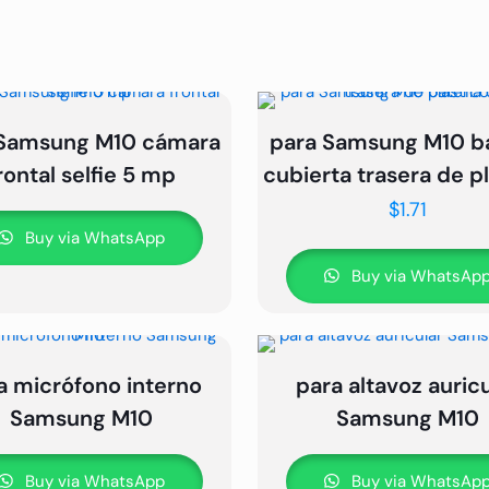
 Samsung M10 cámara
para Samsung M10 ba
rontal selfie 5 mp
cubierta trasera de p
$
1.71
Buy via WhatsApp
Buy via WhatsAp
a micrófono interno
para altavoz auricu
Samsung M10
Samsung M10
Buy via WhatsApp
Buy via WhatsAp