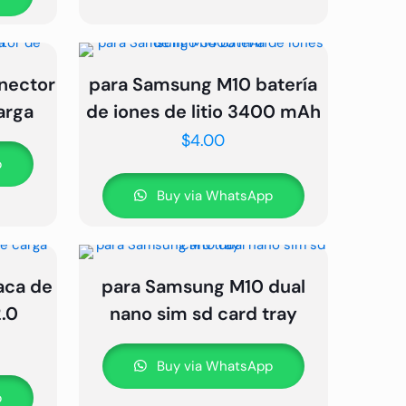
nector
para Samsung M10 batería
arga
de iones de litio 3400 mAh
$
4.00
p
Buy via WhatsApp
aca de
para Samsung M10 dual
2.0
nano sim sd card tray
Buy via WhatsApp
p