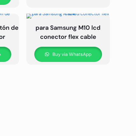
tón de
para Samsung M10 lcd
or
conector flex cable
p
Buy via WhatsApp