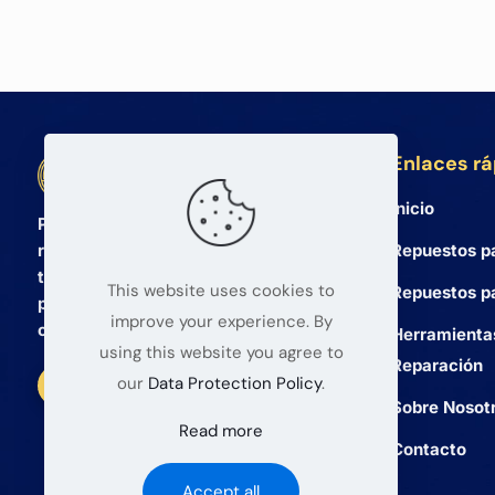
Enlaces r
BETA Electronic Co LTD
Inicio
Proveedor mayorista profesional de
Repuestos p
repuestos para teléfonos móviles y
tabletas desde 2008. Ofrecemos
This website uses cookies to
Repuestos pa
productos de alta calidad y un servicio
improve your experience. By
confiable para mayoristas globales.
Herramienta
using this website you agree to
Reparación
our
Data Protection Policy
.
Sobre Nosot
Read more
Contacto
Accept all