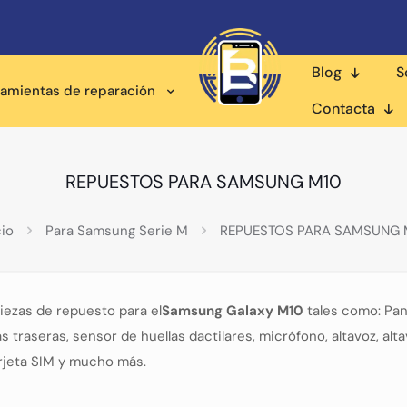
Blog
S
ramientas de reparación
Contacta
REPUESTOS PARA SAMSUNG M10
cio
Para Samsung Serie M
REPUESTOS PARA SAMSUNG 
iezas de repuesto para el
Samsung Galaxy M10
tales como: Pan
traseras, sensor de huellas dactilares, micrófono, altavoz, altav
arjeta SIM y mucho más.