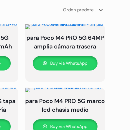
 5G
para Poco M4 PRO 5G 64MP
 mAh
amplia cámara trasera
p
Buy via WhatsApp
 tapa
para Poco M4 PRO 5G marco
ría
lcd chasis medio
p
Buy via WhatsApp