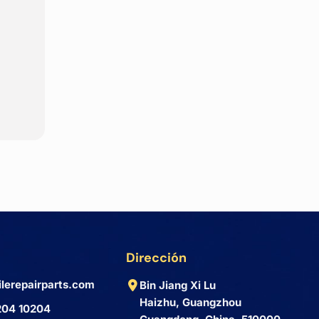
Dirección
lerepairparts.com
Bin Jiang Xi Lu
Haizhu, Guangzhou
204 10204