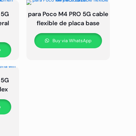
 5G
para Poco M4 PRO 5G cable
eral
flexible de placa base
Buy via WhatsApp
p
 5G
lex
p