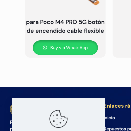
para Poco M4 PRO 5G botón
de encendido cable flexible
Buy via WhatsApp
Enlaces r
BETA Electronic Co LTD
Inicio
Proveedor mayorista profesional de
Repuestos p
repuestos para teléfonos móviles y