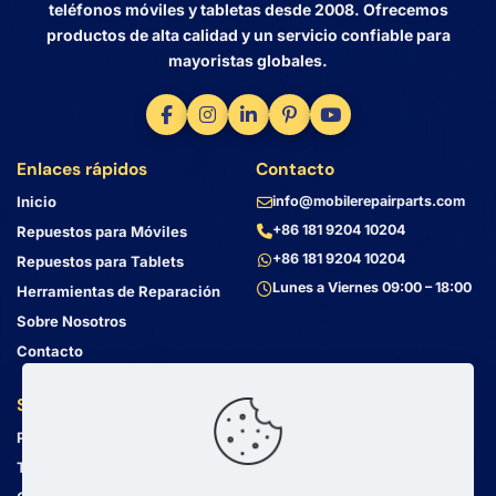
teléfonos móviles y tabletas desde 2008. Ofrecemos
productos de alta calidad y un servicio confiable para
mayoristas globales.
Enlaces rápidos
Contacto
Inicio
info@mobilerepairparts.com
+86 181 9204 10204
Repuestos para Móviles
+86 181 9204 10204
Repuestos para Tablets
Lunes a Viernes 09:00 – 18:00
Herramientas de Reparación
Sobre Nosotros
Contacto
Servicio al Cliente
Dirección
Política de Privacidad
Bin Jiang Xi Lu
Haizhu, Guangzhou
Términos y Condiciones
Guangdong, China, 510000