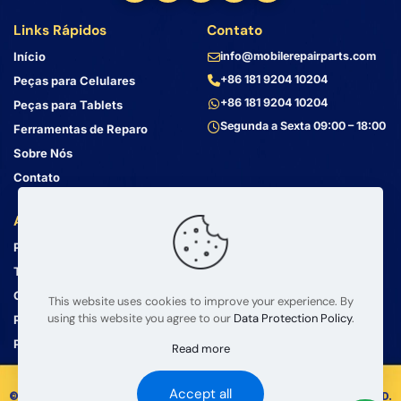
Links Rápidos
Contato
Início
info@mobilerepairparts.com
+86 181 9204 10204
Peças para Celulares
+86 181 9204 10204
Peças para Tablets
Segunda a Sexta 09:00 – 18:00
Ferramentas de Reparo
Sobre Nós
Contato
Atendimento ao Cliente
Endereço
Política de Privacidade
Bin Jiang Xi Lu
Haizhu, Guangzhou
Termos e Condições
Guangdong, China, 510000
Guia de Envio
This website uses cookies to improve your experience. By
using this website you agree to our
Data Protection Policy
.
Política de Devolução
Perguntas Frequentes
Read more
Accept all
© 2008 – 2026 mobilerepairparts.com — BETA Electronic Co LTD.