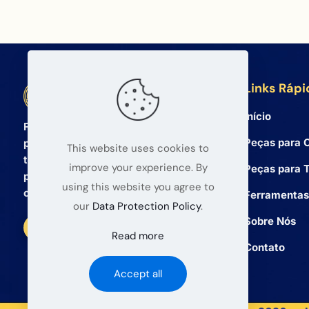
Links Rápi
BETA Electronic Co LTD
Início
Fornecedor atacadista profissional de
Peças para C
peças de reposição para celulares e
This website uses cookies to
tablets desde 2008. Oferecemos
improve your experience. By
Peças para T
produtos de alta qualidade e serviço
using this website you agree to
confiável para atacadistas globais.
Ferramentas
our
Data Protection Policy
.
Sobre Nós
Read more
Contato
Accept all