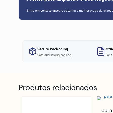
Entre em contato agora e obtenha o melhor preço de ataca
Secure Packaging
Offi
Safe and strong packing
For a
Produtos relacionados
para