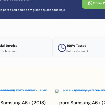
Obter 
do para o seu pedido em grande quantidade hoje!
cial Invoice
100% Tested
ll bulk orders
Before shipment
 Samsung A6+ (2018)
para Samsung A6+ (