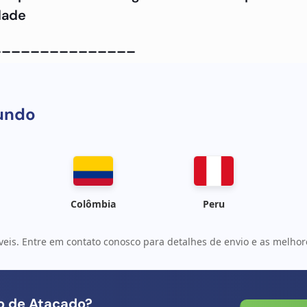
dade
_______________
018)
Nome da peça :
Módulo do conector MMC
undo
Colômbia
Peru
veis. Entre em contato conosco para detalhes de envio e as melhore
io de Atacado?