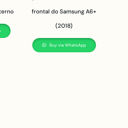
xterno
frontal do Samsung A6+
(2018)
p
Buy via WhatsApp