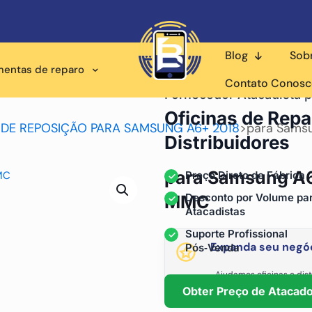
Blog
Sob
mentas de reparo
Contato Conos
Fornecedor Atacadista p
Oficinas de Repa
 DE REPOSIÇÃO PARA SAMSUNG A6+ 2018
>
para Samsu
Distribuidores
para Samsung A6
Preço Direto de Fábrica
Desconto por Volume pa
MMC
Atacadistas
Suporte Profissional
Expanda seu negóc
Pós‑Venda
Ajudamos oficinas e dist
fornecimento está
Obter Preço de Atacad