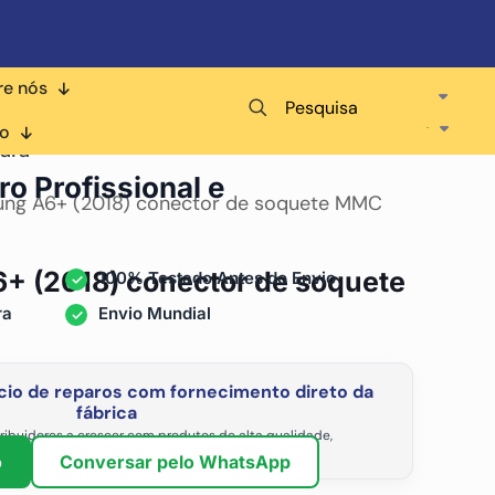
re nós
Pesquisa
co
ara
ro Profissional e
ng A6+ (2018) conector de soquete MMC
+ (2018) conector de soquete
100% Testado Antes do Envio
ra
Envio Mundial
io de reparos com fornecimento direto da
fábrica
ribuidores a crescer com produtos de alta qualidade,
vel e os preços de atacado mais competitivos.
o
Conversar pelo WhatsApp