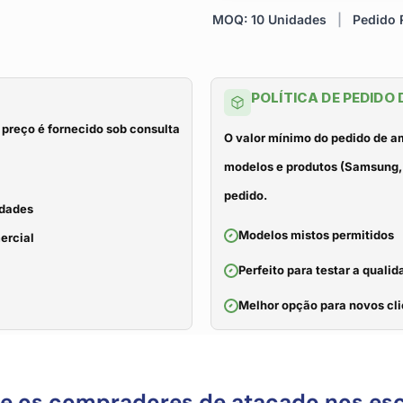
MOQ: 10 Unidades
|
Pedido R
POLÍTICA DE PEDIDO
 preço é fornecido sob consulta
O valor mínimo do pedido de a
modelos e produtos (Samsung, 
pedido.
idades
Modelos mistos permitidos
ercial
Perfeito para testar a qual
Melhor opção para novos cli
ue os compradores de atacado nos es