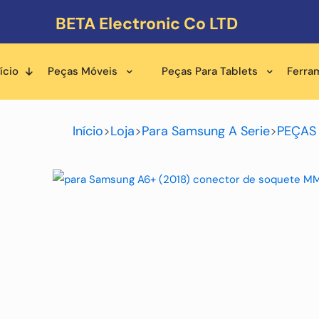
BETA Electronic Co LTD
ício
Peças Móveis
Peças Para Tablets
Ferra
Início
>
Loja
>
Para Samsung A Serie
>
PEÇAS