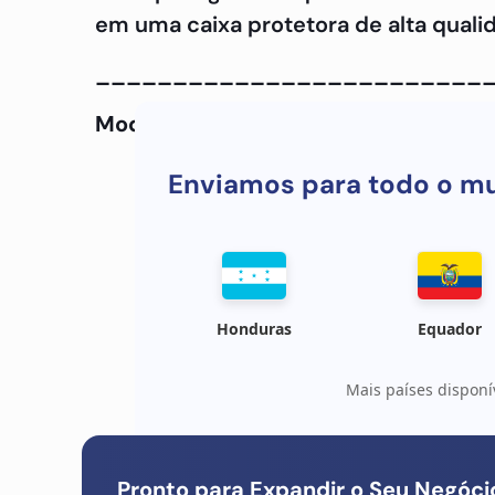
em uma caixa protetora de alta quali
_________________________
Modelo do telefone :
Samsung A6+ (2
Enviamos para todo o m
Honduras
Equador
Mais países disponí
Pronto para Expandir o Seu Negóc