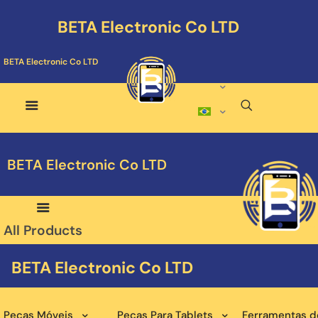
BETA Electronic Co LTD
BETA Electronic Co LTD
BETA Electronic Co LTD
All Products
BETA Electronic Co LTD
Peças Móveis
Peças Para Tablets
Ferramentas d