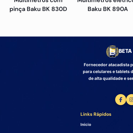
Multímetros com
Multímetros elétric
pinça Baku BK 830D
Baku BK 890A
BETA 
Fornecedor atacadista p
para celulares e tablet
de alta qualidade e se
Links Rápidos
Início