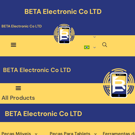
BETA Electronic Co LTD
BETA Electronic Co LTD
BETA Electronic Co LTD
All Products
BETA Electronic Co LTD
Peças Móveis
Peças Para Tablets
Ferramentas d