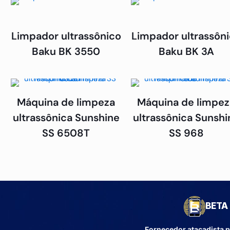
Limpador ultrassônico
Limpador ultrassôn
Baku BK 3550
Baku BK 3A
Máquina de limpeza
Máquina de limpez
ultrassônica Sunshine
ultrassônica Sunshi
SS 6508T
SS 968
BETA 
Fornecedor atacadista p