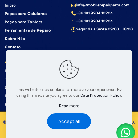
Início
info@mobilerepairparts.com
+86 181 9204 10204
Peças para Celulares
+86 181 9204 10204
Peças para Tablets
Segunda a Sexta 09:00 – 18:00
Ferramentas de Reparo
Sobre Nós
Contato
Atendimento ao Cliente
Endereço
Política de Privacidade
Bin Jiang Xi Lu
Haizhu, Guangzhou
Termos e Condições
Guangdong, China, 510000
Guia de Envio
This website uses cookies to improve your experience. By
using this website you agree to our
Data Protection Policy
.
Política de Devolução
Perguntas Frequentes
Read more
Accept all
© 2008 – 2026 mobilerepairparts.com — BETA Electronic Co LTD.
Todos os Direitos Reservados.