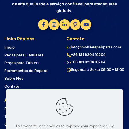
de alta qualidade e serviço confiável para atacadistas
globais.
Links Rápidos
Contato
Início
info@mobilerepairparts.com
+86 181 9204 10204
Peças para Celulares
+86 181 9204 10204
Peças para Tablets
Segunda a Sexta 09:00 – 18:00
Ferramentas de Reparo
Sobre Nós
Contato
Atendimento ao Cliente
Endereço
Política de Privacidade
Bin Jiang Xi Lu
Haizhu, Guangzhou
Termos e Condições
Guangdong, China, 510000
Guia de Envio
This website uses cookies to improve your experience. By